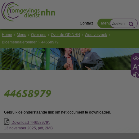
Contact
Menu
Home
Menu
Over ons
Over de OD NHN
Woo-verzoek
Bloemendalerpolder
44658979
44658979
Gebruik de onderstaande link om het document te downloaden.
Download ‘44658979’,
13 november 2025,
pdf
, 2MB