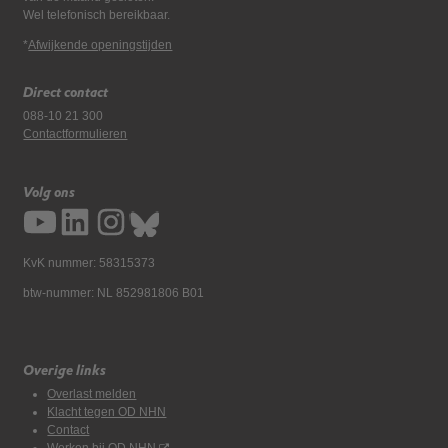
Wel telefonisch bereikbaar.
*
Afwijkende openingstijden
Direct contact
088-10 21 300
Contactformulieren
Volg ons
KvK nummer: 58315373
btw-nummer: NL 852981806 B01
Overige links
Overlast melden
Klacht tegen OD NHN
Contact