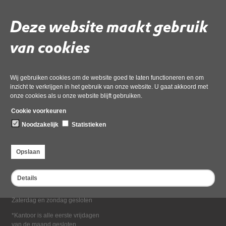
Deel deze pagina
Deze website maakt gebruik
van cookies
Wij gebruiken cookies om de website goed te laten functioneren en om
inzicht te verkrijgen in het gebruik van onze website. U gaat akkoord met
onze cookies als u onze website blijft gebruiken.
Bezoekadres
Cookie voorkeuren
Dampten 2, 1624 NR Hoorn
Noodzakelijk
Statistieken
Postadres
Postbus 2095, 1620 EB Hoorn
Opslaan
Openingstijden kantoor
Maandag tot en met vrijdag*
Details
van 08:00 tot 16:30
Zaterdag en zondag gesloten
*Kantoor is alle eerste vrijdagen
van de maand gesloten.