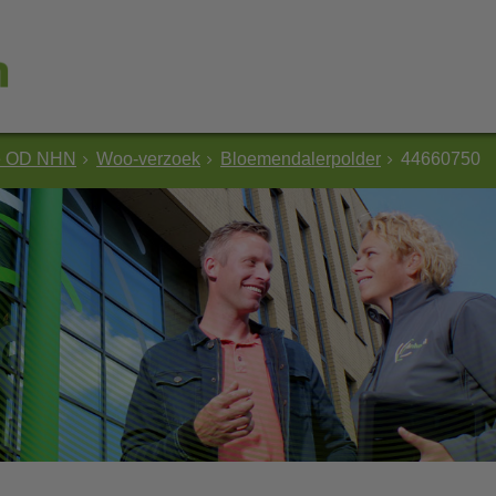
e OD NHN
Woo-verzoek
Bloemendalerpolder
44660750