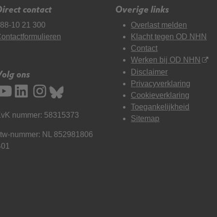
irect contact
Overige links
88-10 21 300
Overlast melden
ontactformulieren
Klacht tegen OD NHN
Contact
Werken bij OD NHN
Disclaimer
Volg ons
Privacyverklaring
Cookieverklaring
Toegankelijkheid
vK nummer: 58315373
Sitemap
tw-nummer: NL 852981806
B01