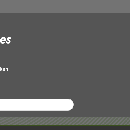
es
eken