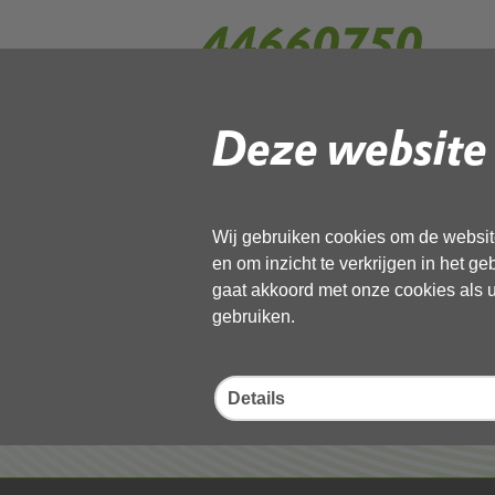
44660750
Deze website 
Gebruik de onderstaande link om het
Download ‘44660750’,
13 november 2025,
pdf
, 342kB
Wij gebruiken cookies om de website
en om inzicht te verkrijgen in het g
Deel deze pagina
gaat akkoord met onze cookies als u 
gebruiken.
Details