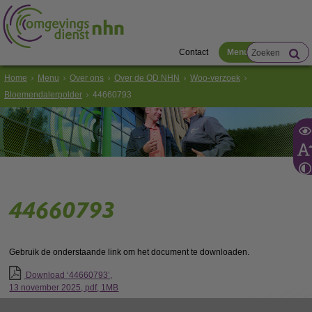
Contact
Menu
Home
Menu
Over ons
Over de OD NHN
Woo-verzoek
Bloemendalerpolder
44660793
44660793
Gebruik de onderstaande link om het document te downloaden.
Download ‘44660793’,
13 november 2025,
pdf
, 1MB