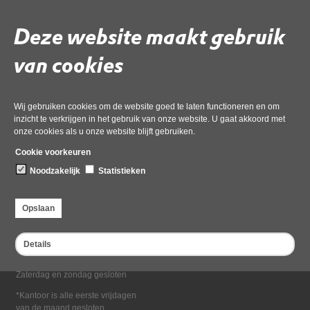
Deel deze pagina
Deze website maakt gebruik
van cookies
Wij gebruiken cookies om de website goed te laten functioneren en om
inzicht te verkrijgen in het gebruik van onze website. U gaat akkoord met
onze cookies als u onze website blijft gebruiken.
Bezoekadres
Cookie voorkeuren
Dampten 2, 1624 NR Hoorn
Noodzakelijk
Statistieken
Postadres
Postbus 2095, 1620 EB Hoorn
Opslaan
Openingstijden kantoor
Maandag tot en met vrijdag*
Details
van 08:00 tot 16:30
Zaterdag en zondag gesloten
*Kantoor is alle eerste vrijdagen
van de maand gesloten.