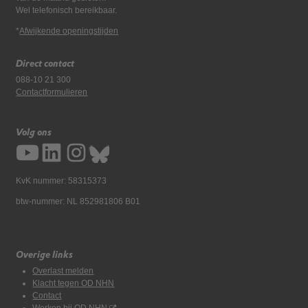
Wel telefonisch bereikbaar.
*
Afwijkende openingstijden
Direct contact
088-10 21 300
Contactformulieren
Volg ons
KvK nummer: 58315373
btw-nummer: NL 852981806 B01
Overige links
Overlast melden
Klacht tegen OD NHN
Contact