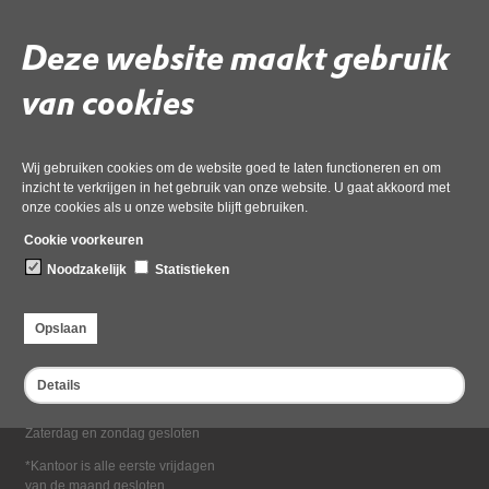
Deel deze pagina
Deze website maakt gebruik
van cookies
Wij gebruiken cookies om de website goed te laten functioneren en om
inzicht te verkrijgen in het gebruik van onze website. U gaat akkoord met
onze cookies als u onze website blijft gebruiken.
Bezoekadres
Cookie voorkeuren
Dampten 2, 1624 NR Hoorn
Noodzakelijk
Statistieken
Postadres
Postbus 2095, 1620 EB Hoorn
Opslaan
Openingstijden kantoor
Maandag tot en met vrijdag*
Details
van 08:00 tot 16:30
Zaterdag en zondag gesloten
*Kantoor is alle eerste vrijdagen
van de maand gesloten.