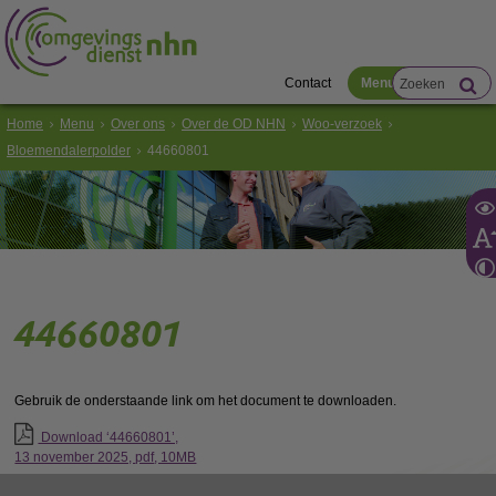
Contact
Menu
Home
Menu
Over ons
Over de OD NHN
Woo-verzoek
Bloemendalerpolder
44660801
44660801
Gebruik de onderstaande link om het document te downloaden.
Download ‘44660801’,
13 november 2025,
pdf
, 10MB