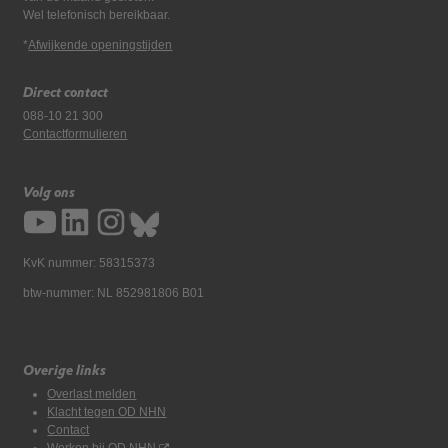
Wel telefonisch bereikbaar.
*
Afwijkende openingstijden
Direct contact
088-10 21 300
Contactformulieren
Volg ons
KvK nummer: 58315373
btw-nummer: NL 852981806 B01
Overige links
Overlast melden
Klacht tegen OD NHN
Contact