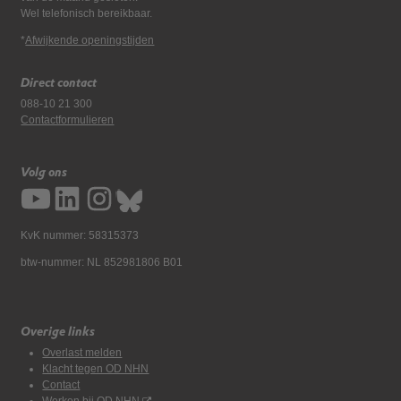
Wel telefonisch bereikbaar.
*
Afwijkende openingstijden
Direct contact
088-10 21 300
Contactformulieren
Volg ons
KvK nummer: 58315373
btw-nummer: NL 852981806 B01
Overige links
Overlast melden
Klacht tegen OD NHN
Contact