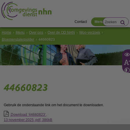
Contact
Menu
Home
Menu
Over ons
Over de OD NHN
Woo-verzoek
Bloemendalerpolder
44660823
44660823
Gebruik de onderstaande link om het document te downloaden.
Download ‘44660823’,
13 november 2025,
pdf
, 386kB