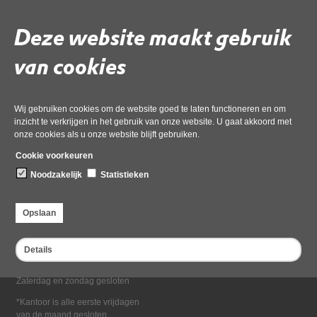
Deel deze pagina
Deze website maakt gebruik
van cookies
Wij gebruiken cookies om de website goed te laten functioneren en om
inzicht te verkrijgen in het gebruik van onze website. U gaat akkoord met
onze cookies als u onze website blijft gebruiken.
Bezoekadres
Cookie voorkeuren
Dampten 2, 1624 NR Hoorn
Noodzakelijk
Statistieken
Postadres
Postbus 2095, 1620 EB Hoorn
Opslaan
Openingstijden kantoor
Maandag tot en met vrijdag*
Details
van 08:00 tot 16:30
Zaterdag en zondag gesloten
*Kantoor is alle eerste vrijdagen
van de maand gesloten.