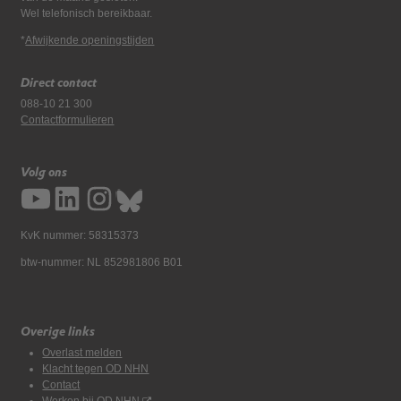
Wel telefonisch bereikbaar.
*
Afwijkende openingstijden
Direct contact
088-10 21 300
Contactformulieren
Volg ons
KvK nummer: 58315373
btw-nummer: NL 852981806 B01
Overige links
Overlast melden
Klacht tegen OD NHN
Contact