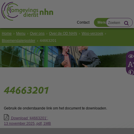
Contact
Menu
Home
Menu
Over ons
Over de OD NHN
Woo-verzoek
Bloemendalerpolder
44663201
44663201
Gebruik de onderstaande link om het document te downloaden.
Download ‘44663201’,
13 november 2025,
pdf
, 1MB