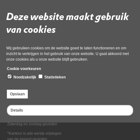
Deel deze pagina
Deze website maakt gebruik
van cookies
Wij gebruiken cookies om de website goed te laten functioneren en om
inzicht te verkrijgen in het gebruik van onze website. U gaat akkoord met
onze cookies als u onze website blijft gebruiken.
Bezoekadres
Cookie voorkeuren
Dampten 2, 1624 NR Hoorn
Noodzakelijk
Statistieken
Postadres
Postbus 2095, 1620 EB Hoorn
Opslaan
Openingstijden kantoor
Maandag tot en met vrijdag*
Details
van 08:00 tot 16:30
Zaterdag en zondag gesloten
*Kantoor is alle eerste vrijdagen
van de maand gesloten.