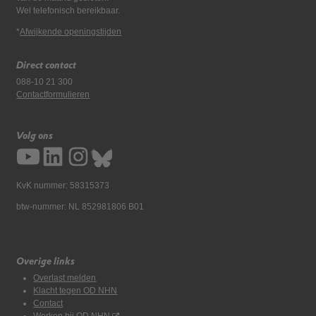
Wel telefonisch bereikbaar.
*
Afwijkende openingstijden
Direct contact
088-10 21 300
Contactformulieren
Volg ons
KvK nummer: 58315373
btw-nummer: NL 852981806 B01
Overige links
Overlast melden
Klacht tegen OD NHN
Contact