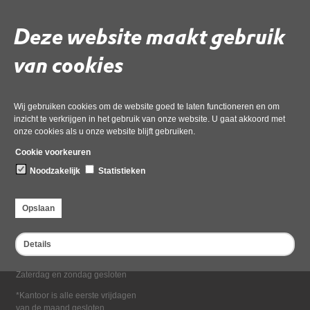
Deel deze pagina
Deze website maakt gebruik
van cookies
Wij gebruiken cookies om de website goed te laten functioneren en om
inzicht te verkrijgen in het gebruik van onze website. U gaat akkoord met
onze cookies als u onze website blijft gebruiken.
Bezoekadres
Cookie voorkeuren
Dampten 2, 1624 NR Hoorn
Noodzakelijk
Statistieken
Postadres
Postbus 2095, 1620 EB Hoorn
Opslaan
Openingstijden kantoor
Maandag tot en met vrijdag*
Details
van 08:00 tot 16:30
Zaterdag en zondag gesloten
*Kantoor is alle eerste vrijdagen
van de maand gesloten.