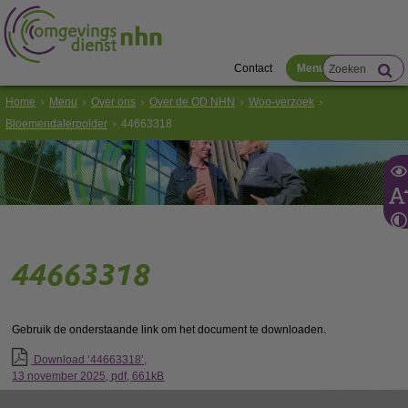
Contact
Menu
Home
Menu
Over ons
Over de OD NHN
Woo-verzoek
Bloemendalerpolder
44663318
44663318
Gebruik de onderstaande link om het document te downloaden.
Download ‘44663318’,
13 november 2025,
pdf
, 661kB