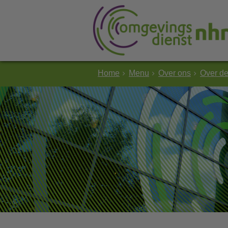
Home
Menu
Over ons
Over d