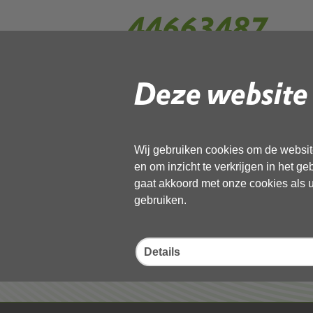
44663487
Deze website 
Gebruik de onderstaande link om het
Download ‘44663487’,
13 november 2025,
pdf
, 432kB
Wij gebruiken cookies om de website
en om inzicht te verkrijgen in het g
Deel deze pagina
gaat akkoord met onze cookies als u 
gebruiken.
Details