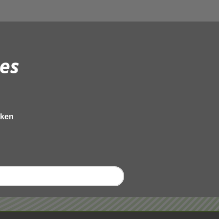
es
eken