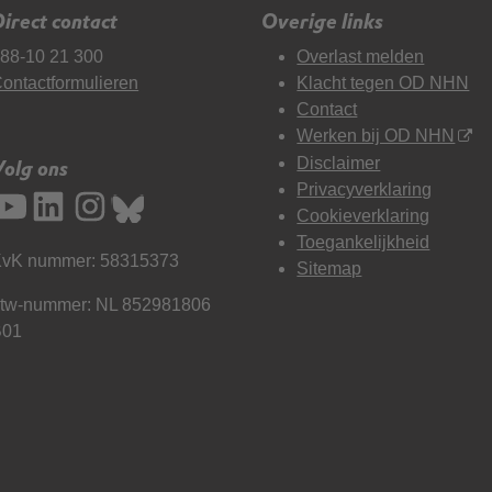
irect contact
Overige links
88-10 21 300
Overlast melden
ontactformulieren
Klacht tegen OD NHN
Contact
Werken bij OD NHN
Disclaimer
Volg ons
Privacyverklaring
Cookieverklaring
Toegankelijkheid
vK nummer: 58315373
Sitemap
tw-nummer: NL 852981806
B01