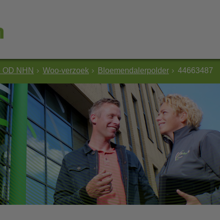
e OD NHN
Woo-verzoek
Bloemendalerpolder
44663487