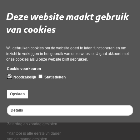
Deel deze pagina
Deze website maakt gebruik
van cookies
Wij gebruiken cookies om de website goed te laten functioneren en om
inzicht te verkrijgen in het gebruik van onze website. U gaat akkoord met
onze cookies als u onze website blijft gebruiken.
Bezoekadres
Cookie voorkeuren
Dampten 2, 1624 NR Hoorn
Noodzakelijk
Statistieken
Postadres
Postbus 2095, 1620 EB Hoorn
Opslaan
Openingstijden kantoor
Maandag tot en met vrijdag*
Details
van 08:00 tot 16:30
Zaterdag en zondag gesloten
*Kantoor is alle eerste vrijdagen
van de maand gesloten.