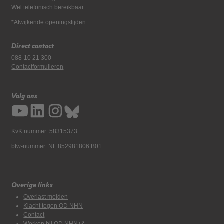
Wel telefonisch bereikbaar.
*
Afwijkende openingstijden
Direct contact
088-10 21 300
Contactformulieren
Volg ons
KvK nummer: 58315373
btw-nummer: NL 852981806 B01
Overige links
Overlast melden
Klacht tegen OD NHN
Contact