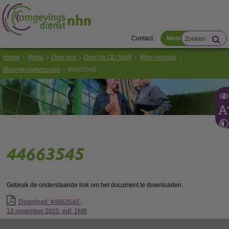
Contact
Menu
Home
Menu
Over ons
Over de OD NHN
Woo-verzoek
Bloemendalerpolder
44663545
44663545
Gebruik de onderstaande link om het document te downloaden.
Download ‘44663545’,
13 november 2025,
pdf
, 1MB