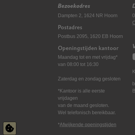
Bezoekadres
D
Dampten 2, 1624 NR Hoorn
0
C
Postadres
Postbus 2095, 1620 EB Hoorn
Openingstijden kantoor
Maandag tot en met vrijdag*
van 08:00 tot 16:30
K
Zaterdag en zondag gesloten
b
*Kantoor is alle eerste
vrijdagen
van de maand gesloten.
Wel telefonisch bereikbaar.
*
Afwijkende openingstijden