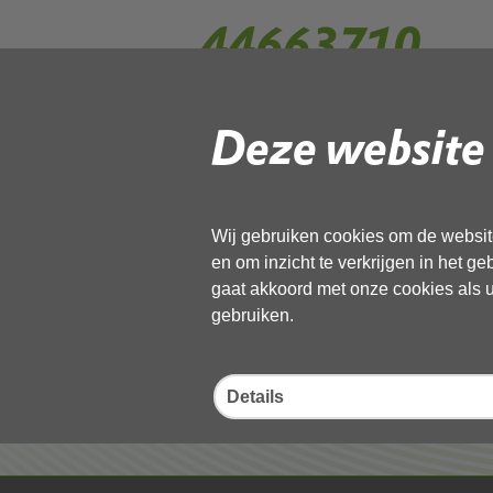
44663710
Deze website 
Gebruik de onderstaande link om het
Download ‘44663710’,
13 november 2025,
pdf
, 1MB
Wij gebruiken cookies om de website
en om inzicht te verkrijgen in het g
Deel deze pagina
gaat akkoord met onze cookies als u 
gebruiken.
Details