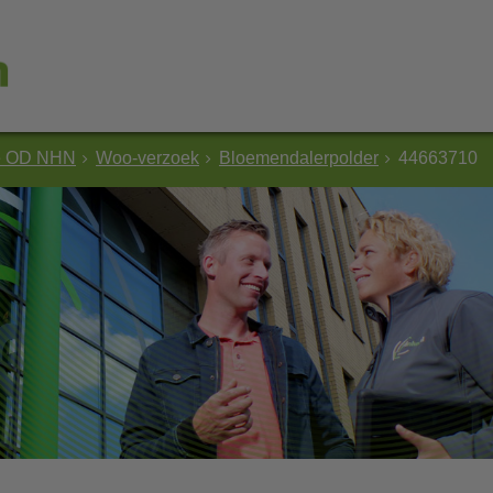
e OD NHN
Woo-verzoek
Bloemendalerpolder
44663710