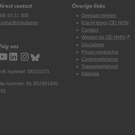
irect contact
Overige links
88-10 21 300
Overlast melden
ontactformulieren
Klacht tegen OD NHN
Contact
Werken bij OD NHN
Disclaimer
Volg ons
Privacyverklaring
Cookieverklaring
Toegankelijkheid
vK nummer: 58315373
Sitemap
tw-nummer: NL 852981806
B01