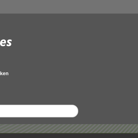
es
eken