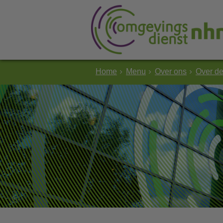
Home
Menu
Over ons
Over d