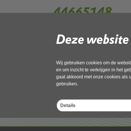
44665148
Deze website 
Gebruik de onderstaande link om het
Download ‘44665148’,
13 november 2025,
pdf
, 1MB
Wij gebruiken cookies om de website
en om inzicht te verkrijgen in het g
Deel deze pagina
gaat akkoord met onze cookies als u 
gebruiken.
Details