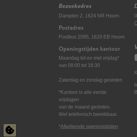
Bezoekadres
D
Dampten 2, 1624 NR Hoorn
0
C
Postadres
Postbus 2095, 1620 EB Hoorn
Openingstijden kantoor
Maandag tot en met vrijdag*
van 08:00 tot 16:30
K
Zaterdag en zondag gesloten
b
*Kantoor is alle eerste
vrijdagen
van de maand gesloten.
Wel telefonisch bereikbaar.
*
Afwijkende openingstijden