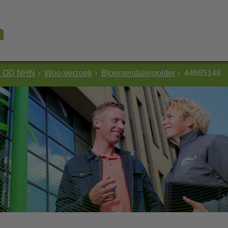
e OD NHN
Woo-verzoek
Bloemendalerpolder
44665148