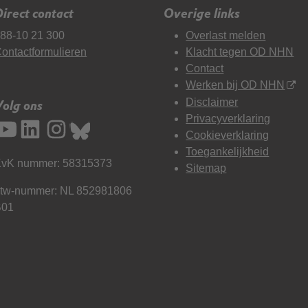
irect contact
Overige links
88-10 21 300
Overlast melden
ontactformulieren
Klacht tegen OD NHN
Contact
Werken bij OD NHN
Disclaimer
Volg ons
Privacyverklaring
Cookieverklaring
Toegankelijkheid
vK nummer: 58315373
Sitemap
tw-nummer: NL 852981806
B01