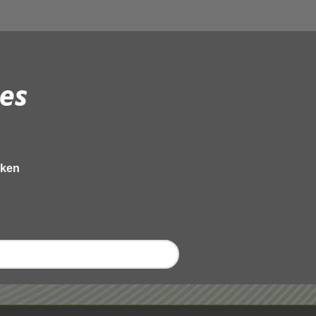
es
eken