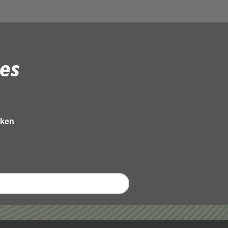
es
eken