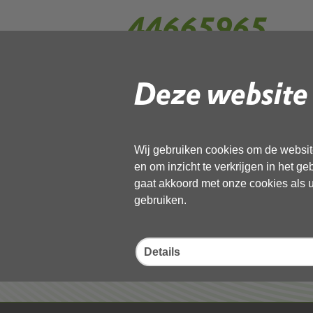
44665965
Deze website 
Gebruik de onderstaande link om het
Download ‘44665965’,
13 november 2025,
pdf
, 1MB
Wij gebruiken cookies om de website
en om inzicht te verkrijgen in het g
Deel deze pagina
gaat akkoord met onze cookies als u 
gebruiken.
Details