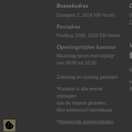
Bezoekadres
D
Dampten 2, 1624 NR Hoorn
0
C
Postadres
Postbus 2095, 1620 EB Hoorn
Openingstijden kantoor
Maandag tot en met vrijdag*
van 08:00 tot 16:30
K
Zaterdag en zondag gesloten
b
*Kantoor is alle eerste
vrijdagen
van de maand gesloten.
Wel telefonisch bereikbaar.
*
Afwijkende openingstijden