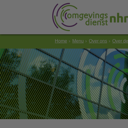
Home
Menu
Over ons
Over d