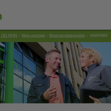
e OD NHN
Woo-verzoek
Bloemendalerpolder
44665965