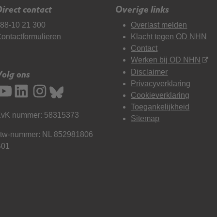
irect contact
Overige links
88-10 21 300
Overlast melden
ontactformulieren
Klacht tegen OD NHN
Contact
Werken bij OD NHN
Disclaimer
Volg ons
Privacyverklaring
Cookieverklaring
Toegankelijkheid
vK nummer: 58315373
Sitemap
tw-nummer: NL 852981806
B01