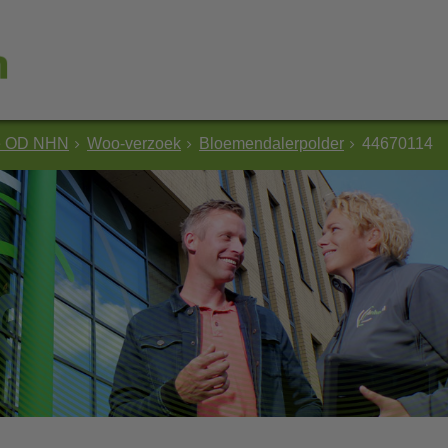
e OD NHN
Woo-verzoek
Bloemendalerpolder
44670114