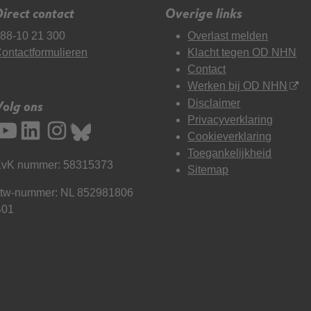
irect contact
Overige links
88-10 21 300
Overlast melden
ontactformulieren
Klacht tegen OD NHN
Contact
Werken bij OD NHN
Disclaimer
Volg ons
Privacyverklaring
Cookieverklaring
Toegankelijkheid
vK nummer: 58315373
Sitemap
tw-nummer: NL 852981806
B01