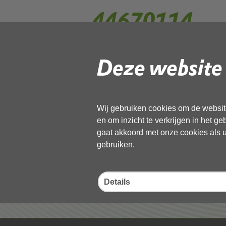
44670114
Deze website 
Gebruik de onderstaande link om het
Download ‘44670114’,
13 november 2025,
pdf
, 327kB
Wij gebruiken cookies om de website
en om inzicht te verkrijgen in het g
Deel deze pagina
gaat akkoord met onze cookies als u 
gebruiken.
Details