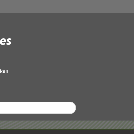
es
eken