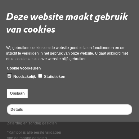
Deel deze pagina
Deze website maakt gebruik
van cookies
Wij gebruiken cookies om de website goed te laten functioneren en om
inzicht te verkrijgen in het gebruik van onze website. U gaat akkoord met
onze cookies als u onze website blijft gebruiken.
Bezoekadres
Cookie voorkeuren
Dampten 2, 1624 NR Hoorn
Noodzakelijk
Statistieken
Postadres
Postbus 2095, 1620 EB Hoorn
Opslaan
Openingstijden kantoor
Maandag tot en met vrijdag*
Details
van 08:00 tot 16:30
Zaterdag en zondag gesloten
*Kantoor is alle eerste vrijdagen
van de maand gesloten.