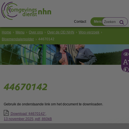
Contact
Menu
Home
Menu
Over ons
Over de OD NHN
Woo-verzoek
Bloemendalerpolder
44670142
44670142
Gebruik de onderstaande link om het document te downloaden.
Download ‘44670142’,
13 november 2025,
pdf
, 860kB