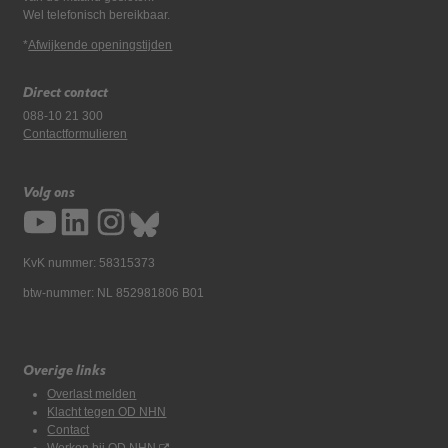
Wel telefonisch bereikbaar.
*
Afwijkende openingstijden
Direct contact
088-10 21 300
Contactformulieren
Volg ons
KvK nummer: 58315373
btw-nummer: NL 852981806 B01
Overige links
Overlast melden
Klacht tegen OD NHN
Contact