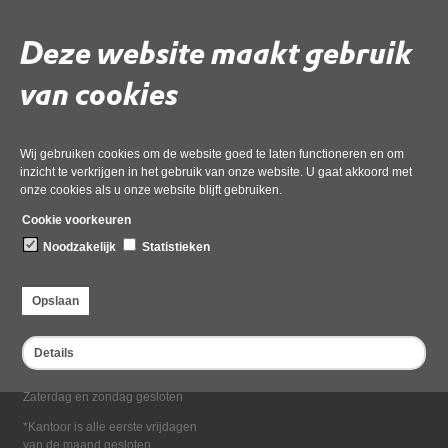
Deel deze pagina
Deze website maakt gebruik
van cookies
Wij gebruiken cookies om de website goed te laten functioneren en om
inzicht te verkrijgen in het gebruik van onze website. U gaat akkoord met
onze cookies als u onze website blijft gebruiken.
Bezoekadres
Cookie voorkeuren
Dampten 2, 1624 NR Hoorn
Noodzakelijk
Statistieken
Postadres
Postbus 2095, 1620 EB Hoorn
Opslaan
Openingstijden kantoor
Maandag tot en met vrijdag*
Details
van 08:00 tot 16:30
Zaterdag en zondag gesloten
*Kantoor is alle eerste vrijdagen
van de maand gesloten.