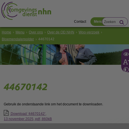
Contact
Menu
Home
Menu
Over ons
Over de OD NHN
Woo-verzoek
Bloemendalerpolder
44670142
44670142
Gebruik de onderstaande link om het document te downloaden.
Download ‘44670142’,
13 november 2025,
pdf
, 860kB