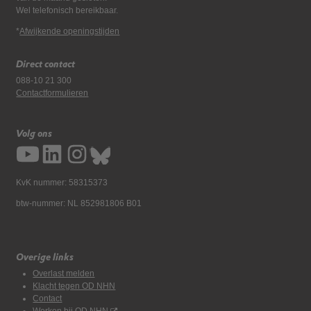
Wel telefonisch bereikbaar.
*
Afwijkende openingstijden
Direct contact
088-10 21 300
Contactformulieren
Volg ons
KvK nummer: 58315373
btw-nummer: NL 852981806 B01
Overige links
Overlast melden
Klacht tegen OD NHN
Contact