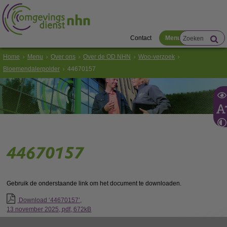
Contact
Menu
Home
Menu
Over ons
Over de OD NHN
Woo-verzoek
Bloemendalerpolder
44670157
44670157
Gebruik de onderstaande link om het document te downloaden.
Download ‘44670157’,
13 november 2025,
pdf
, 672kB