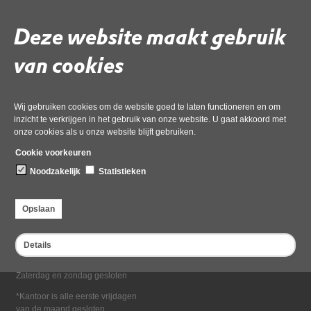
Deel deze pagina
Deze website maakt gebruik
van cookies
Wij gebruiken cookies om de website goed te laten functioneren en om
inzicht te verkrijgen in het gebruik van onze website. U gaat akkoord met
onze cookies als u onze website blijft gebruiken.
Bezoekadres
Cookie voorkeuren
Dampten 2, 1624 NR Hoorn
Noodzakelijk
Statistieken
Postadres
Postbus 2095, 1620 EB Hoorn
Opslaan
Openingstijden kantoor
Maandag tot en met vrijdag*
Details
van 08:00 tot 16:30
Zaterdag en zondag gesloten
*Kantoor is alle eerste vrijdagen
van de maand gesloten.