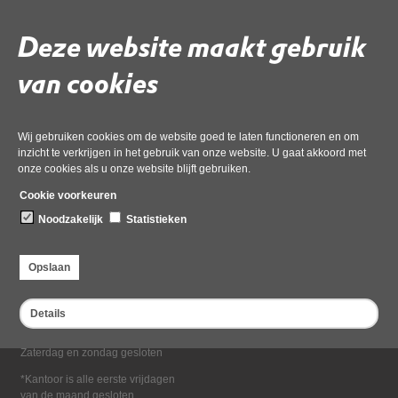
Deel deze pagina
Deze website maakt gebruik
van cookies
Wij gebruiken cookies om de website goed te laten functioneren en om
inzicht te verkrijgen in het gebruik van onze website. U gaat akkoord met
onze cookies als u onze website blijft gebruiken.
Bezoekadres
Cookie voorkeuren
Dampten 2, 1624 NR Hoorn
Noodzakelijk
Statistieken
Postadres
Postbus 2095, 1620 EB Hoorn
Opslaan
Openingstijden kantoor
Maandag tot en met vrijdag*
Details
van 08:00 tot 16:30
Zaterdag en zondag gesloten
*Kantoor is alle eerste vrijdagen
van de maand gesloten.