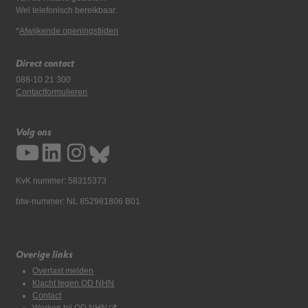
Wel telefonisch bereikbaar.
*
Afwijkende openingstijden
Direct contact
088-10 21 300
Contactformulieren
Volg ons
KvK nummer: 58315373
btw-nummer: NL 852981806 B01
Overige links
Overlast melden
Klacht tegen OD NHN
Contact