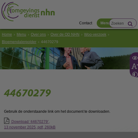
Contact
Menu
Home
Menu
Over ons
Over de OD NHN
Woo-verzoek
Bloemendalerpolder
44670279
44670279
Gebruik de onderstaande link om het document te downloaden.
Download ‘44670279’,
13 november 2025,
pdf
, 260kB