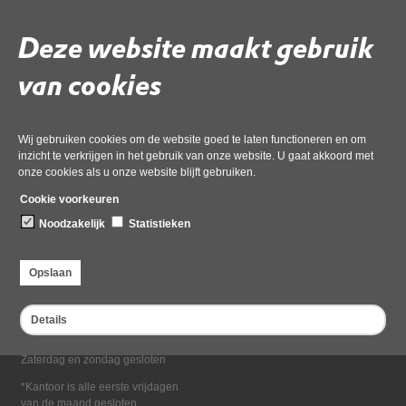
Deel deze pagina
Deze website maakt gebruik
van cookies
Wij gebruiken cookies om de website goed te laten functioneren en om
inzicht te verkrijgen in het gebruik van onze website. U gaat akkoord met
onze cookies als u onze website blijft gebruiken.
Bezoekadres
Cookie voorkeuren
Dampten 2, 1624 NR Hoorn
Noodzakelijk
Statistieken
Postadres
Postbus 2095, 1620 EB Hoorn
Opslaan
Openingstijden kantoor
Maandag tot en met vrijdag*
Details
van 08:00 tot 16:30
Zaterdag en zondag gesloten
*Kantoor is alle eerste vrijdagen
van de maand gesloten.