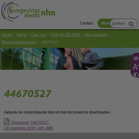
Contact
Menu
Home
Menu
Over ons
Over de OD NHN
Woo-verzoek
Bloemendalerpolder
44670527
44670527
Gebruik de onderstaande link om het document te downloaden.
Download ‘44670527’,
13 november 2025,
pdf
, 1MB