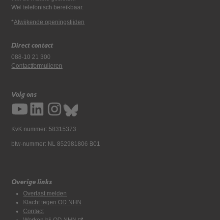
Wel telefonisch bereikbaar.
*
Afwijkende openingstijden
Direct contact
088-10 21 300
Contactformulieren
Volg ons
KvK nummer: 58315373
btw-nummer: NL 852981806 B01
Overige links
Overlast melden
Klacht tegen OD NHN
Contact