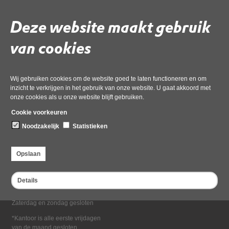
Deel deze pagina
Deze website maakt gebruik
van cookies
Wij gebruiken cookies om de website goed te laten functioneren en om
inzicht te verkrijgen in het gebruik van onze website. U gaat akkoord met
onze cookies als u onze website blijft gebruiken.
Bezoekadres
Cookie voorkeuren
Dampten 2, 1624 NR Hoorn
Noodzakelijk
Statistieken
Postadres
Postbus 2095, 1620 EB Hoorn
Opslaan
Openingstijden kantoor
Maandag tot en met vrijdag*
Details
van 08:00 tot 16:30
Zaterdag en zondag gesloten
*Kantoor is alle eerste vrijdagen
van de maand gesloten.