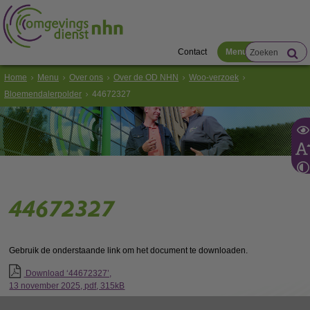
Contact
Menu
Home
Menu
Over ons
Over de OD NHN
Woo-verzoek
Bloemendalerpolder
44672327
44672327
Gebruik de onderstaande link om het document te downloaden.
Download ‘44672327’,
13 november 2025,
pdf
, 315kB