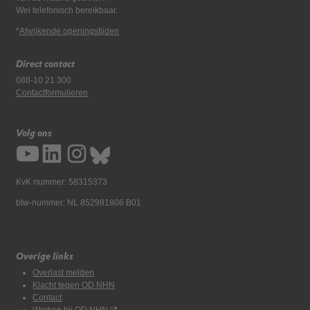
Wel telefonisch bereikbaar.
*
Afwijkende openingstijden
Direct contact
088-10 21 300
Contactformulieren
Volg ons
KvK nummer: 58315373
btw-nummer: NL 852981806 B01
Overige links
Overlast melden
Klacht tegen OD NHN
Contact