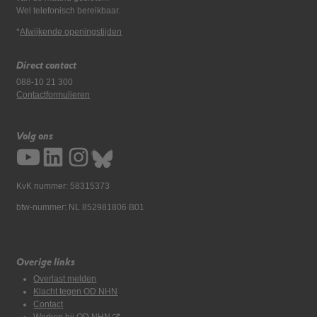
Wel telefonisch bereikbaar.
*
Afwijkende openingstijden
Direct contact
088-10 21 300
Contactformulieren
Volg ons
KvK nummer: 58315373
btw-nummer: NL 852981806 B01
Overige links
Overlast melden
Klacht tegen OD NHN
Contact