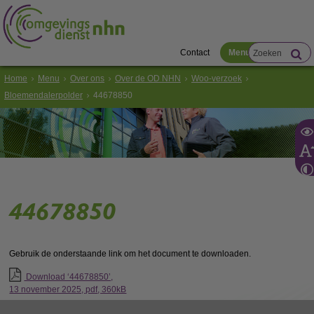
Contact
Menu
Home
Menu
Over ons
Over de OD NHN
Woo-verzoek
Bloemendalerpolder
44678850
44678850
Gebruik de onderstaande link om het document te downloaden.
Download ‘44678850’,
13 november 2025,
pdf
, 360kB