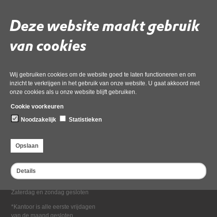
Deel deze pagina
Deze website maakt gebruik
van cookies
Wij gebruiken cookies om de website goed te laten functioneren en om
inzicht te verkrijgen in het gebruik van onze website. U gaat akkoord met
onze cookies als u onze website blijft gebruiken.
Bezoekadres
Cookie voorkeuren
Dampten 2, 1624 NR Hoorn
Noodzakelijk
Statistieken
Postadres
Postbus 2095, 1620 EB Hoorn
Opslaan
Openingstijden kantoor
Maandag tot en met vrijdag*
Details
van 08:00 tot 16:30
Zaterdag en zondag gesloten
*Kantoor is alle eerste vrijdagen
van de maand gesloten.