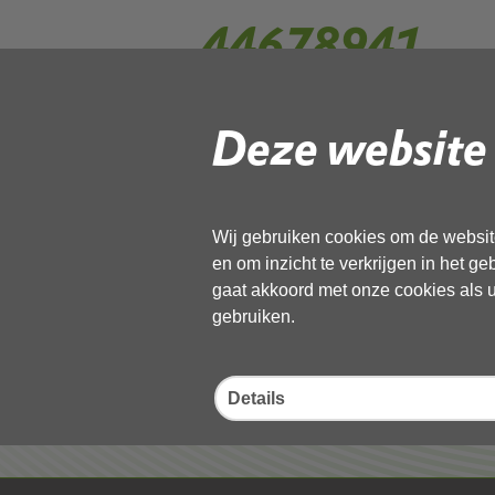
44678941
Deze website 
Gebruik de onderstaande link om het
Download ‘44678941’,
13 november 2025,
pdf
, 267kB
Wij gebruiken cookies om de website
en om inzicht te verkrijgen in het g
Deel deze pagina
gaat akkoord met onze cookies als u 
gebruiken.
Details