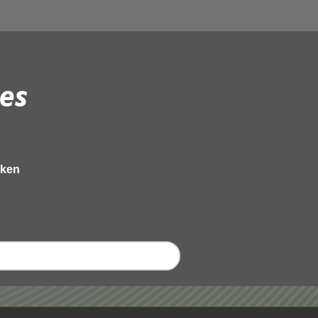
es
eken