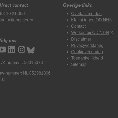
irect contact
Overige links
88-10 21 300
Overlast melden
ontactformulieren
Klacht tegen OD NHN
Contact
Werken bij OD NHN
Disclaimer
Volg ons
Privacyverklaring
Cookieverklaring
Toegankelijkheid
vK nummer: 58315373
Sitemap
tw-nummer: NL 852981806
B01