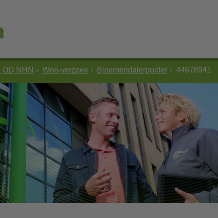
e OD NHN
Woo-verzoek
Bloemendalerpolder
44678941