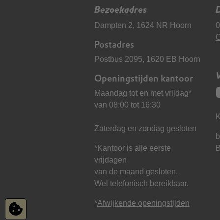
Bezoekadres
D
Dampten 2, 1624 NR Hoorn
0
C
Postadres
Postbus 2095, 1620 EB Hoorn
Openingstijden kantoor
Maandag tot en met vrijdag*
van 08:00 tot 16:30
K
Zaterdag en zondag gesloten
b
*Kantoor is alle eerste
vrijdagen
van de maand gesloten.
Wel telefonisch bereikbaar.
*
Afwijkende openingstijden