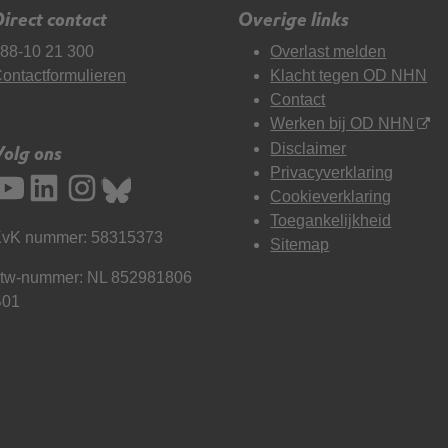
irect contact
Overige links
88-10 21 300
Overlast melden
ontactformulieren
Klacht tegen OD NHN
Contact
Werken bij OD NHN
Disclaimer
Volg ons
Privacyverklaring
Cookieverklaring
Toegankelijkheid
vK nummer: 58315373
Sitemap
tw-nummer: NL 852981806
B01