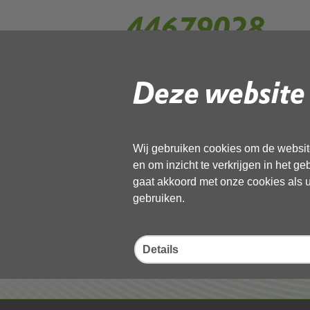
44679028
Deze website 
Gebruik de onderstaande link om het
Download ‘44679028’,
13 november 2025,
pdf
, 1MB
Wij gebruiken cookies om de website
en om inzicht te verkrijgen in het g
Deel deze pagina
gaat akkoord met onze cookies als u 
gebruiken.
Details