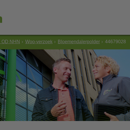
e OD NHN
Woo-verzoek
Bloemendalerpolder
44679028