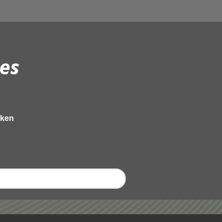
es
eken