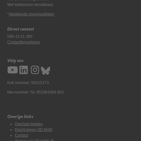
Wel telefonisch bereikbaar.
*
Afwijkende openingstijden
Direct contact
088-10 21 300
Contactformulieren
Volg ons
KvK nummer: 58315373
btw-nummer: NL 852981806 B01
Overige links
Overlast melden
Klacht tegen OD NHN
Contact