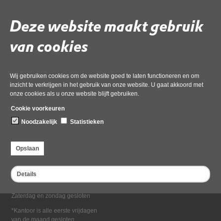
Deel deze pagina
Deze website maakt gebruik
van cookies
Wij gebruiken cookies om de website goed te laten functioneren en om
inzicht te verkrijgen in het gebruik van onze website. U gaat akkoord met
onze cookies als u onze website blijft gebruiken.
Bezoekadres
Cookie voorkeuren
Dampten 2, 1624 NR Hoorn
Noodzakelijk
Statistieken
Postadres
Postbus 2095, 1620 EB Hoorn
Opslaan
Openingstijden kantoor
Maandag tot en met vrijdag*
Details
van 08:00 tot 16:30
Zaterdag en zondag gesloten
*Kantoor is alle eerste vrijdagen
van de maand gesloten.