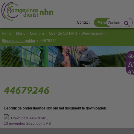
Contact
Menu
Home
Menu
Over ons
Over de OD NHN
Woo-verzoek
Bloemendalerpolder
44679246
44679246
Gebruik de onderstaande link om het document te downloaden.
Download ‘44679246’,
13 november 2025,
pdf
, 5MB