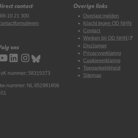
irect contact
Overige links
88-10 21 300
Overlast melden
ontactformulieren
Klacht tegen OD NHN
Contact
Werken bij OD NHN
Disclaimer
Volg ons
Privacyverklaring
Cookieverklaring
Toegankelijkheid
vK nummer: 58315373
Sitemap
tw-nummer: NL 852981806
B01