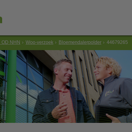
e OD NHN
Woo-verzoek
Bloemendalerpolder
44679265