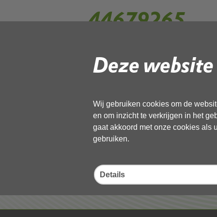
44679265
Deze website 
Gebruik de onderstaande link om het
Download ‘44679265’,
13 november 2025,
pdf
, 2MB
Wij gebruiken cookies om de website
en om inzicht te verkrijgen in het g
Deel deze pagina
gaat akkoord met onze cookies als u 
gebruiken.
Details