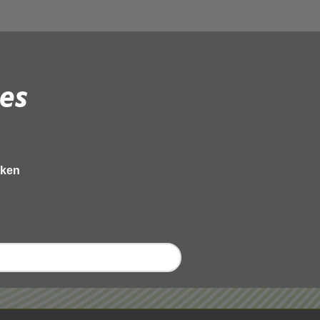
es
eken