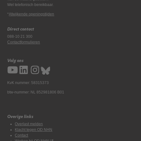
Wel telefonisch bereikbaar.
*
Afwijkende openingstijden
Direct contact
088-10 21 300
Contactformulieren
Volg ons
KvK nummer: 58315373
btw-nummer: NL 852981806 B01
Overige links
Overlast melden
Klacht tegen OD NHN
Contact