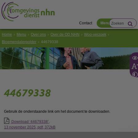
Contact
Menu
Home
Menu
Over ons
Over de OD NHN
Woo-verzoek
Bloemendalerpolder
44679338
44679338
Gebruik de onderstaande link om het document te downloaden.
Download ‘44679338’,
13 november 2025,
pdf
, 372kB