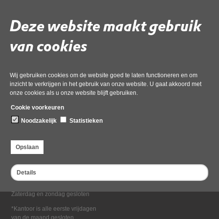
Deel deze pagina
Deze website maakt gebruik
van cookies
Wij gebruiken cookies om de website goed te laten functioneren en om
inzicht te verkrijgen in het gebruik van onze website. U gaat akkoord met
onze cookies als u onze website blijft gebruiken.
Bezoekadres
Cookie voorkeuren
Dampten 2, 1624 NR Hoorn
Noodzakelijk
Statistieken
Postadres
Postbus 2095, 1620 EB Hoorn
Opslaan
Openingstijden kantoor
Maandag tot en met vrijdag*
Details
van 08:00 tot 16:30
Zaterdag en zondag gesloten
*Kantoor is alle eerste vrijdagen
van de maand gesloten.