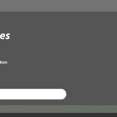
es
eken