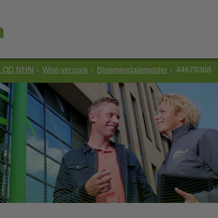
e OD NHN
Woo-verzoek
Bloemendalerpolder
44679368