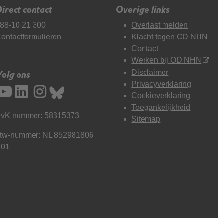
irect contact
Overige links
88-10 21 300
Overlast melden
ontactformulieren
Klacht tegen OD NHN
Contact
Werken bij OD NHN
Disclaimer
Volg ons
Privacyverklaring
Cookieverklaring
Toegankelijkheid
vK nummer: 58315373
Sitemap
tw-nummer: NL 852981806
B01