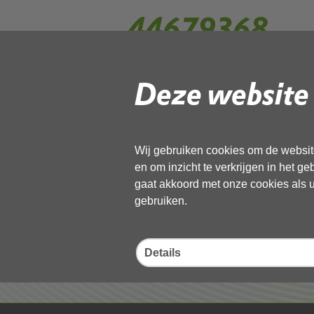
44679368
Deze website 
Gebruik de onderstaande link om het
Download ‘44679368’,
13 november 2025,
pdf
, 19MB
Wij gebruiken cookies om de website
en om inzicht te verkrijgen in het g
Deel deze pagina
gaat akkoord met onze cookies als u 
gebruiken.
Details