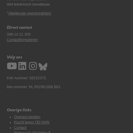
Wel telefonisch bereikbaar.
*
Afwijkende openingstijden
Direct contact
088-10 21 300
Contactformulieren
Volg ons
KvK nummer: 58315373
btw-nummer: NL 852981806 B01
Overige links
Overlast melden
Klacht tegen OD NHN
Contact