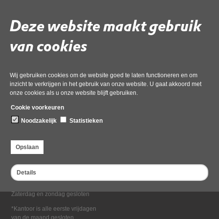
Deel deze pagina
Deze website maakt gebruik
van cookies
Wij gebruiken cookies om de website goed te laten functioneren en om
inzicht te verkrijgen in het gebruik van onze website. U gaat akkoord met
onze cookies als u onze website blijft gebruiken.
Bezoekadres
Cookie voorkeuren
Dampten 2, 1624 NR Hoorn
Noodzakelijk
Statistieken
Postadres
Postbus 2095, 1620 EB Hoorn
Opslaan
Openingstijden kantoor
Maandag tot en met vrijdag*
Details
van 08:00 tot 16:30
Zaterdag en zondag gesloten
*Kantoor is alle eerste vrijdagen
van de maand gesloten.