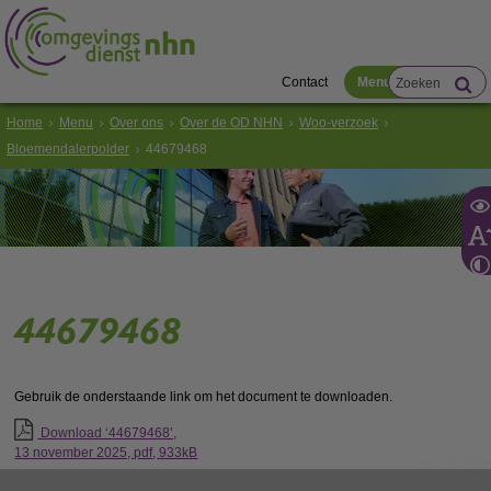
Contact
Menu
Home
Menu
Over ons
Over de OD NHN
Woo-verzoek
Bloemendalerpolder
44679468
44679468
Gebruik de onderstaande link om het document te downloaden.
Download ‘44679468’,
13 november 2025,
pdf
, 933kB