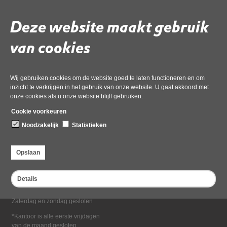
Deel deze pagina
Deze website maakt gebruik
van cookies
Wij gebruiken cookies om de website goed te laten functioneren en om
inzicht te verkrijgen in het gebruik van onze website. U gaat akkoord met
onze cookies als u onze website blijft gebruiken.
Bezoekadres
Cookie voorkeuren
Dampten 2, 1624 NR Hoorn
Noodzakelijk
Statistieken
Postadres
Postbus 2095, 1620 EB Hoorn
Opslaan
Openingstijden kantoor
Maandag tot en met vrijdag*
Details
van 08:00 tot 16:30
Zaterdag en zondag gesloten
*Kantoor is alle eerste vrijdagen
van de maand gesloten.