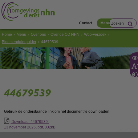
Contact
Menu
Home
Menu
Over ons
Over de OD NHN
Woo-verzoek
Bloemendalerpolder
44679539
44679539
Gebruik de onderstaande link om het document te downloaden.
Download ‘44679539’,
13 november 2025,
pdf
, 832kB