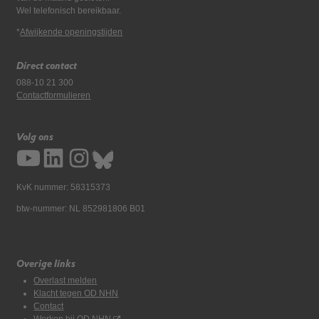
Wel telefonisch bereikbaar.
*
Afwijkende openingstijden
Direct contact
088-10 21 300
Contactformulieren
Volg ons
KvK nummer: 58315373
btw-nummer: NL 852981806 B01
Overige links
Overlast melden
Klacht tegen OD NHN
Contact