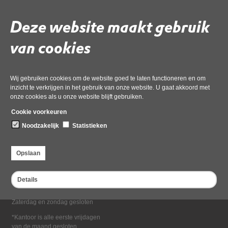
Deel deze pagina
Deze website maakt gebruik
van cookies
Wij gebruiken cookies om de website goed te laten functioneren en om
inzicht te verkrijgen in het gebruik van onze website. U gaat akkoord met
onze cookies als u onze website blijft gebruiken.
Bezoekadres
Cookie voorkeuren
Dampten 2, 1624 NR Hoorn
Noodzakelijk
Statistieken
Postadres
Postbus 2095, 1620 EB Hoorn
Opslaan
Openingstijden kantoor
Maandag tot en met vrijdag*
Details
van 08:00 tot 16:30
Zaterdag en zondag gesloten
*Kantoor is alle eerste vrijdagen
van de maand gesloten.