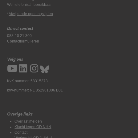
Wel telefonisch bereikbaar.
*
Afwijkende openingstijden
Direct contact
088-10 21 300
Contactformulieren
Volg ons
KvK nummer: 58315373
btw-nummer: NL 852981806 B01
Overige links
Overlast melden
Klacht tegen OD NHN
Contact