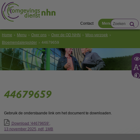
Contact
Menu
Home
Menu
Over ons
Over de OD NHN
Woo-verzoek
Bloemendalerpolder
44679659
44679659
Gebruik de onderstaande link om het document te downloaden.
Download ‘44679659’,
13 november 2025,
pdf
, 1MB