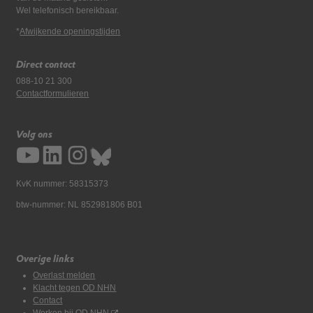
Wel telefonisch bereikbaar.
*
Afwijkende openingstijden
Direct contact
088-10 21 300
Contactformulieren
Volg ons
KvK nummer: 58315373
btw-nummer: NL 852981806 B01
Overige links
Overlast melden
Klacht tegen OD NHN
Contact