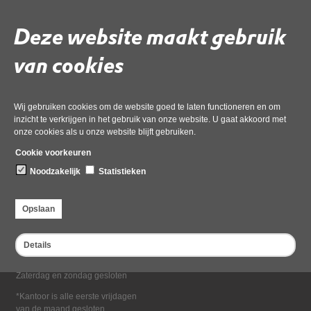
Deel deze pagina
Deze website maakt gebruik
van cookies
Wij gebruiken cookies om de website goed te laten functioneren en om
inzicht te verkrijgen in het gebruik van onze website. U gaat akkoord met
onze cookies als u onze website blijft gebruiken.
Bezoekadres
Cookie voorkeuren
Dampten 2, 1624 NR Hoorn
Noodzakelijk
Statistieken
Postadres
Postbus 2095, 1620 EB Hoorn
Opslaan
Openingstijden kantoor
Maandag tot en met vrijdag*
Details
van 08:00 tot 16:30
Zaterdag en zondag gesloten
*Kantoor is alle eerste vrijdagen
van de maand gesloten.