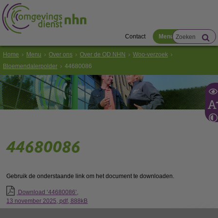
Contact
Menu
Home
Menu
Over ons
Over de OD NHN
Woo-verzoek
Bloemendalerpolder
44680086
44680086
Gebruik de onderstaande link om het document te downloaden.
Download ‘44680086’,
13 november 2025,
pdf
, 888kB