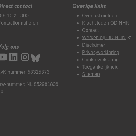
irect contact
Overige links
88-10 21 300
Overlast melden
ontactformulieren
Klacht tegen OD NHN
Contact
Werken bij OD NHN
Disclaimer
Volg ons
Privacyverklaring
Cookieverklaring
Toegankelijkheid
vK nummer: 58315373
Sitemap
tw-nummer: NL 852981806
B01