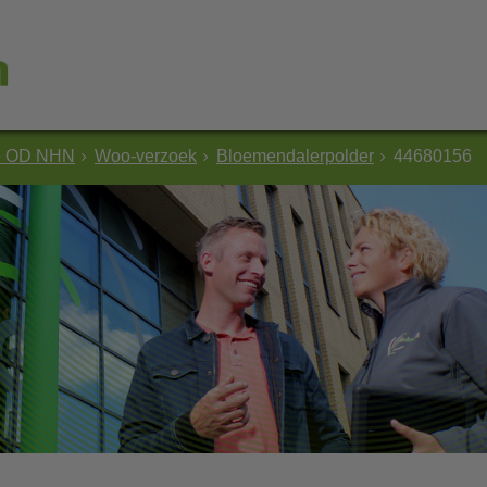
e OD NHN
Woo-verzoek
Bloemendalerpolder
44680156