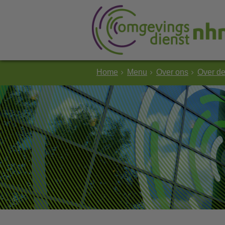
Home
Menu
Over ons
Over d