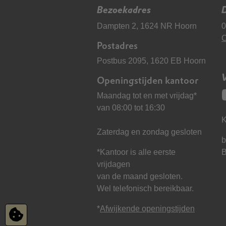
Bezoekadres
D
Dampten 2, 1624 NR Hoorn
0
C
Postadres
Postbus 2095, 1620 EB Hoorn
Openingstijden kantoor
Maandag tot en met vrijdag*
van 08:00 tot 16:30
K
Zaterdag en zondag gesloten
b
*Kantoor is alle eerste
vrijdagen
van de maand gesloten.
Wel telefonisch bereikbaar.
*
Afwijkende openingstijden