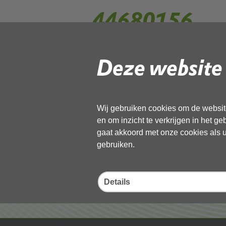
44680156
Deze website 
Gebruik de onderstaande link om het
Download ‘44680156’,
13 november 2025,
pdf
, 509kB
Wij gebruiken cookies om de website
en om inzicht te verkrijgen in het g
Deel deze pagina
gaat akkoord met onze cookies als u 
gebruiken.
Details