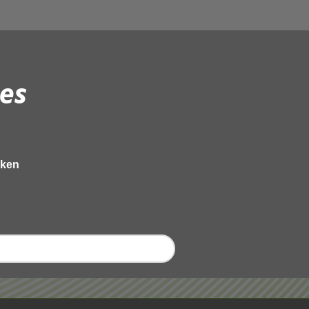
es
eken