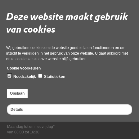
Download ‘20190513 beschikking na zienswijze_Redacted’,
09 oktober 2019,
pdf
, 1MB
Deze website maakt gebruik
van cookies
Deel deze pagina
Wij gebruiken cookies om de website goed te laten functioneren en om
inzicht te verkrijgen in het gebruik van onze website. U gaat akkoord met
onze cookies als u onze website blijft gebruiken.
Cookie voorkeuren
Noodzakelijk
Statistieken
Bezoekadres
Opslaan
Dampten 2, 1624 NR Hoorn
Postadres
Details
Postbus 2095, 1620 EB Hoorn
Openingstijden kantoor
Maandag tot en met vrijdag*
van 08:00 tot 16:30