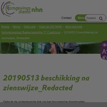
Contact
Menu
Home
Menu
Over ons
Over de OD NHN
Woo-verzoek
Geluidsoverlast Bakkerspleintje 77 Castricum
20190513 beschikking na
zienswijze_Redacted
20190513 beschikking na
zienswijze_Redacted
Gebruik de onderstaande link om het document te downloaden.