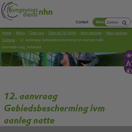
Contact
Menu
Home
Menu
Over ons
Over de OD NHN
Woo-verzoek
Woo-verzoek
Caprera
12. aanvraag Gebiedsbescherming ivm aanleg natte
duinvallei.msg_redacted
12. aanvraag
Gebiedsbescherming ivm
aanleg natte