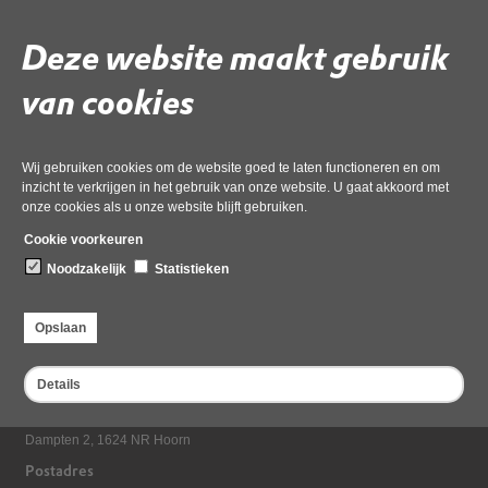
duinvallei.msg_redacted
Deze website maakt gebruik
Gebruik de onderstaande link om het document te downloaden.
van cookies
Download ‘12. aanvraag Gebiedsbescherming ivm aanleg natte
duinvallei.msg_redacted’,
31 maart 2023,
pdf
, 511kB
Wij gebruiken cookies om de website goed te laten functioneren en om
inzicht te verkrijgen in het gebruik van onze website. U gaat akkoord met
onze cookies als u onze website blijft gebruiken.
Deel deze pagina
Cookie voorkeuren
Noodzakelijk
Statistieken
Opslaan
Details
Bezoekadres
Dampten 2, 1624 NR Hoorn
Postadres