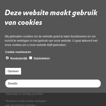
Deel deze pagina
Deze website maakt gebruik
van cookies
Wij gebruiken cookies om de website goed te laten functioneren en om
inzicht te verkrijgen in het gebruik van onze website. U gaat akkoord met
onze cookies als u onze website blijft gebruiken.
Bezoekadres
Cookie voorkeuren
Dampten 2, 1624 NR Hoorn
Noodzakelijk
Statistieken
Postadres
Postbus 2095, 1620 EB Hoorn
Opslaan
Openingstijden kantoor
Maandag tot en met vrijdag*
Details
van 08:00 tot 16:30
Zaterdag en zondag gesloten
*Kantoor is alle eerste vrijdagen
van de maand gesloten.