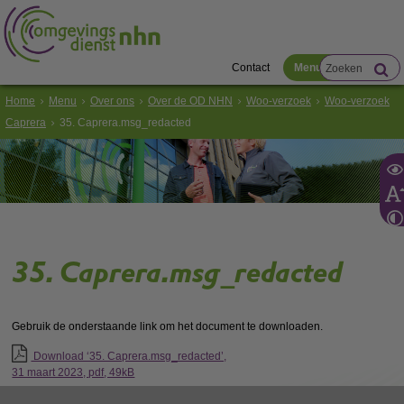
Contact
Menu
Home
Menu
Over ons
Over de OD NHN
Woo-verzoek
Woo-verzoek
Caprera
35. Caprera.msg_redacted
35. Caprera.msg_redacted
Gebruik de onderstaande link om het document te downloaden.
Download ‘35. Caprera.msg_redacted’,
31 maart 2023,
pdf
, 49kB