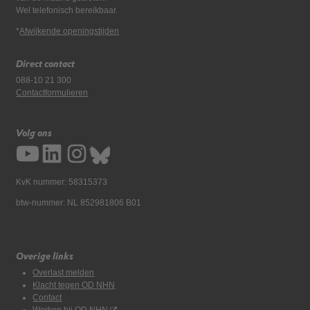
Wel telefonisch bereikbaar.
*
Afwijkende openingstijden
Direct contact
088-10 21 300
Contactformulieren
Volg ons
KvK nummer: 58315373
btw-nummer: NL 852981806 B01
Overige links
Overlast melden
Klacht tegen OD NHN
Contact