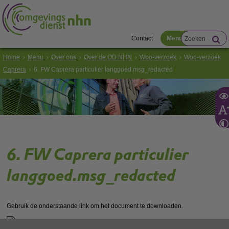
Contact
Menu
Home
Menu
Over ons
Over de OD NHN
Woo-verzoek
Woo-verzoek
Caprera
6. FW Caprera particulier langgoed.msg_redacted
6. FW Caprera particulier
langgoed.msg_redacted
Gebruik de onderstaande link om het document te downloaden.
Download ‘6. FW Caprera particulier langgoed.msg_redacted’,