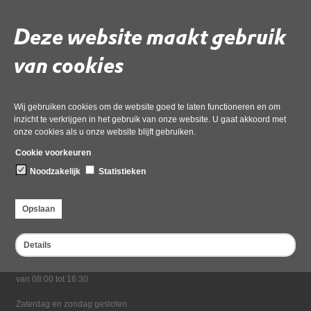
31 maart 2023,
pdf
, 1MB
Deze website maakt gebruik
Deel deze pagina
van cookies
Wij gebruiken cookies om de website goed te laten functioneren en om
inzicht te verkrijgen in het gebruik van onze website. U gaat akkoord met
onze cookies als u onze website blijft gebruiken.
Cookie voorkeuren
Noodzakelijk
Statistieken
Bezoekadres
Dampten 2, 1624 NR Hoorn
Opslaan
Postadres
Postbus 2095, 1620 EB Hoorn
Details
Openingstijden kantoor
Maandag tot en met vrijdag*
van 08:00 tot 16:30
Zaterdag en zondag gesloten