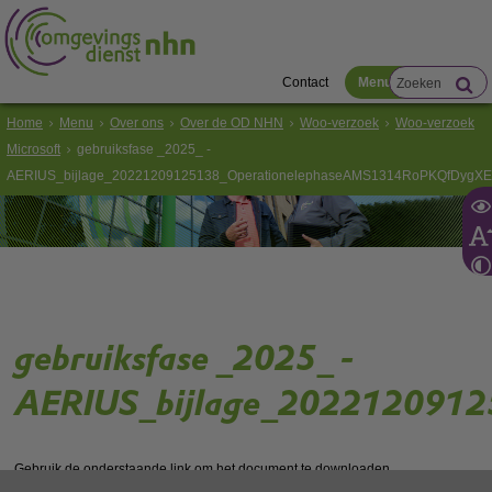
Contact
Menu
Home
Menu
Over ons
Over de OD NHN
Woo-verzoek
Woo-verzoek
Microsoft
gebruiksfase _2025_ -
AERIUS_bijlage_20221209125138_OperationelephaseAMS1314RoPKQfDygX
gebruiksfase _2025_ -
AERIUS_bijlage_202212091
Gebruik de onderstaande link om het document te downloaden.