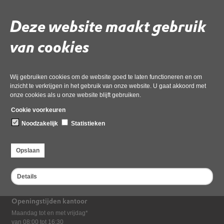
Download ‘gebruiksfase _2025_ -
AERIUS_bijlage_20221209125138_OperationelephaseAMS1314RoPKQfDygX
Deze website maakt gebruik
pdf
, 689kB
van cookies
Deel deze pagina
Wij gebruiken cookies om de website goed te laten functioneren en om
inzicht te verkrijgen in het gebruik van onze website. U gaat akkoord met
onze cookies als u onze website blijft gebruiken.
Cookie voorkeuren
Noodzakelijk
Statistieken
Bezoekadres
Opslaan
Dampten 2, 1624 NR Hoorn
Postadres
Details
Postbus 2095, 1620 EB Hoorn
Openingstijden kantoor
Maandag tot en met vrijdag*
van 08:00 tot 16:30