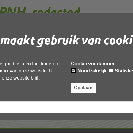
g PNH_redacted
maakt gebruik van cooki
 document te downloaden.
acted’,
 goed te laten functioneren
Cookie voorkeuren
ebruik van onze website. U
Noodzakelijk
Statisti
onze website blijft
Opslaan