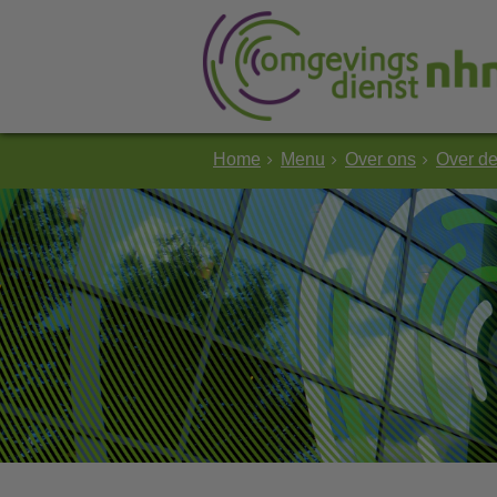
Home
Menu
Over ons
Over d