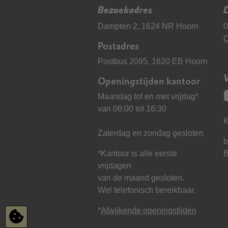
Bezoekadres
D
Dampten 2, 1624 NR Hoorn
0
C
Postadres
Postbus 2095, 1620 EB Hoorn
Openingstijden kantoor
Maandag tot en met vrijdag*
van 08:00 tot 16:30
K
Zaterdag en zondag gesloten
b
*Kantoor is alle eerste
vrijdagen
van de maand gesloten.
Wel telefonisch bereikbaar.
*
Afwijkende openingstijden