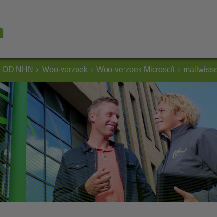
e OD NHN
Woo-verzoek
Woo-verzoek Microsoft
mailwiss