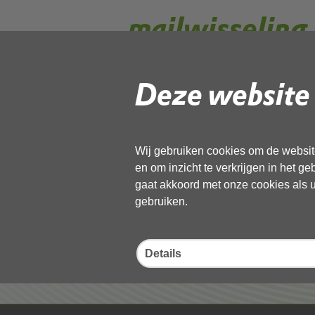
mailwisselin
Deze website 
Gebruik de onderstaande link om het
Download ‘mailwisseling PNH_red
pdf
, 1MB
Wij gebruiken cookies om de website
en om inzicht te verkrijgen in het g
Deel deze pagina
gaat akkoord met onze cookies als u 
gebruiken.
Details