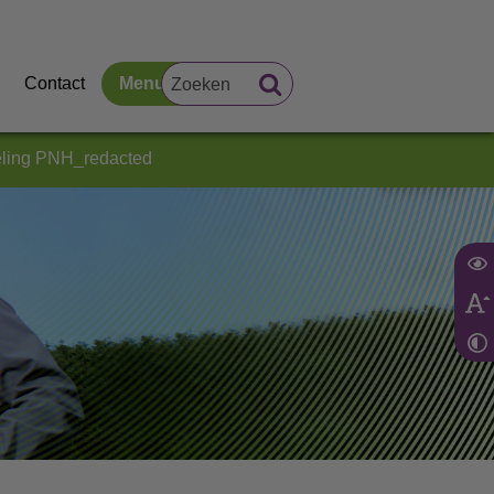
Contact
Menu
eling PNH_redacted