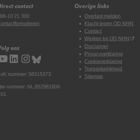
irect contact
Overige links
88-10 21 300
Overlast melden
ontactformulieren
Klacht tegen OD NHN
Contact
Werken bij OD NHN
Disclaimer
Volg ons
Privacyverklaring
Cookieverklaring
Toegankelijkheid
vK nummer: 58315373
Sitemap
tw-nummer: NL 852981806
B01