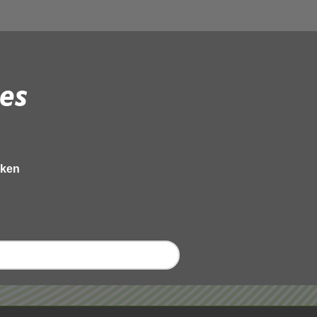
es
eken