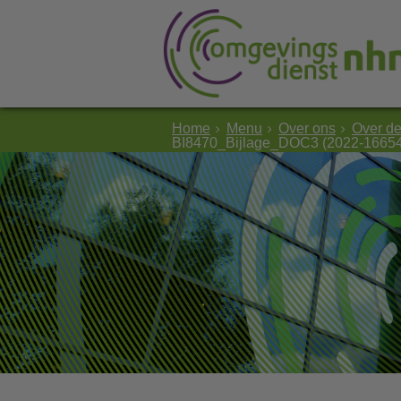
Home
Menu
Over ons
Over d
BI8470_Bijlage_DOC3 (2022-1665