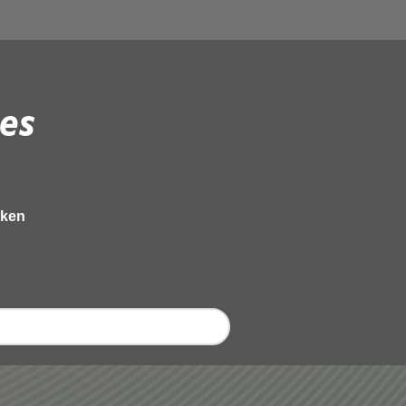
es
eken