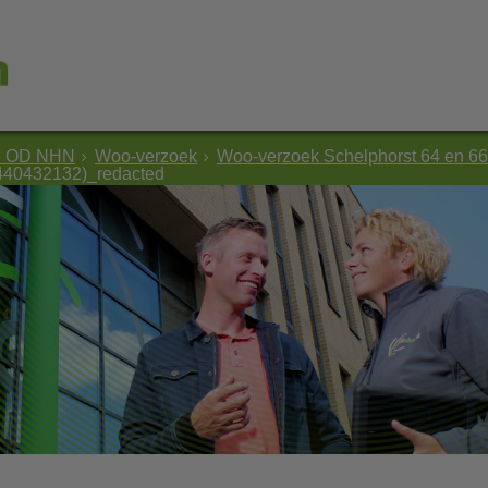
e OD NHN
Woo-verzoek
Woo-verzoek Schelphorst 64 en 66
440432132)_redacted