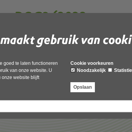
ge_DOC3 (2022-
32)_redacted
maakt gebruik van cooki
 document te downloaden.
 goed te laten functioneren
Cookie voorkeuren
 (2022-1665440432132)_redacted’,
ebruik van onze website. U
Noodzakelijk
Statisti
onze website blijft
Opslaan