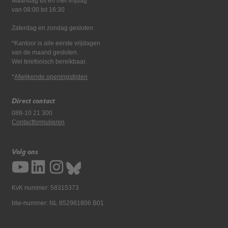
Maandag tot en met vrijdag*
van 08:00 tot 16:30
Zaterdag en zondag gesloten
*Kantoor is alle eerste vrijdagen
van de maand gesloten.
Wel telefonisch bereikbaar.
*
Afwijkende openingstijden
Direct contact
088-10 21 300
Contactformulieren
Volg ons
KvK nummer: 58315373
btw-nummer: NL 852981806 B01