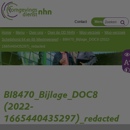
Contact
Menu
Home
Menu
Over ons
Over de OD NHN
Woo-verzoek
Woo-verzoek
Schelphorst 64 en 66 Wieringerwerf
BI8470_Bijlage_DOC8 (2022-
1665440435297)_redacted
BI8470_Bijlage_DOC8
(2022-
1665440435297)_redacted