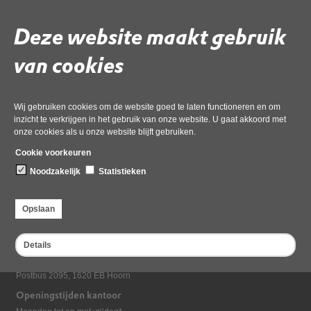
Gebruik de onderstaande link om het document te downloaden.
Deze website maakt gebruik
Download ‘BI8470_Bijlage_DOC8 (2022-1665440435297)_redacted’,
03 december 2024,
pdf
, 45kB
van cookies
Deel deze pagina
Wij gebruiken cookies om de website goed te laten functioneren en om
inzicht te verkrijgen in het gebruik van onze website. U gaat akkoord met
onze cookies als u onze website blijft gebruiken.
Cookie voorkeuren
Noodzakelijk
Statistieken
Opslaan
Bezoekadres
Dampten 2, 1624 NR Hoorn
Details
Postadres
Postbus 2095, 1620 EB Hoorn
Openingstijden kantoor