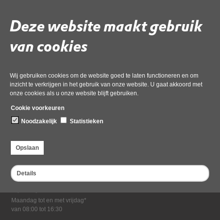
Download ‘BI922E_DOC2 Besluit intrekken AO_redacted’,
03 december 2024,
pdf
, 1MB
Deze website maakt gebruik
van cookies
Deel deze pagina
Wij gebruiken cookies om de website goed te laten functioneren en om
inzicht te verkrijgen in het gebruik van onze website. U gaat akkoord met
onze cookies als u onze website blijft gebruiken.
Cookie voorkeuren
Noodzakelijk
Statistieken
Bezoekadres
Opslaan
Dampten 2, 1624 NR Hoorn
Postadres
Details
Postbus 2095, 1620 EB Hoorn
Openingstijden kantoor
Maandag tot en met vrijdag*
van 08:00 tot 16:30