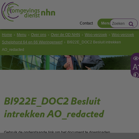
Contact
Menu
Home
Menu
Over ons
Over de OD NHN
Woo-verzoek
Woo-verzoek
Schelphorst 64 en 66 Wieringerwerf
BI922E_DOC2 Besluit intrekken
AO_redacted
BI922E_DOC2 Besluit
intrekken AO_redacted
Gebruik de onderstaande link om het document te downloaden.