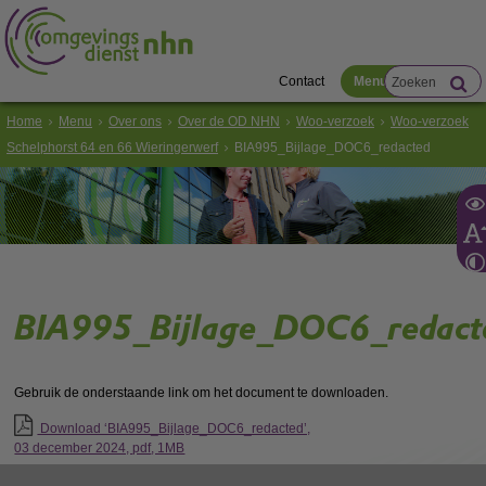
Contact
Menu
Home
Menu
Over ons
Over de OD NHN
Woo-verzoek
Woo-verzoek
Schelphorst 64 en 66 Wieringerwerf
BIA995_Bijlage_DOC6_redacted
BIA995_Bijlage_DOC6_redact
Gebruik de onderstaande link om het document te downloaden.
Download ‘BIA995_Bijlage_DOC6_redacted’,
03 december 2024,
pdf
, 1MB