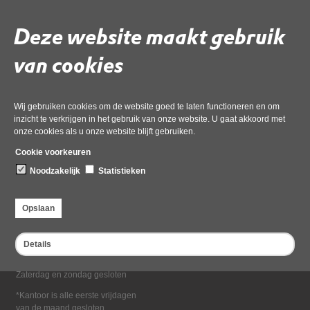
Deel deze pagina
Deze website maakt gebruik
van cookies
Wij gebruiken cookies om de website goed te laten functioneren en om
inzicht te verkrijgen in het gebruik van onze website. U gaat akkoord met
onze cookies als u onze website blijft gebruiken.
Bezoekadres
Cookie voorkeuren
Dampten 2, 1624 NR Hoorn
Noodzakelijk
Statistieken
Postadres
Postbus 2095, 1620 EB Hoorn
Opslaan
Openingstijden kantoor
Maandag tot en met vrijdag*
Details
van 08:00 tot 16:30
Zaterdag en zondag gesloten
*Kantoor is alle eerste vrijdagen
van de maand gesloten.