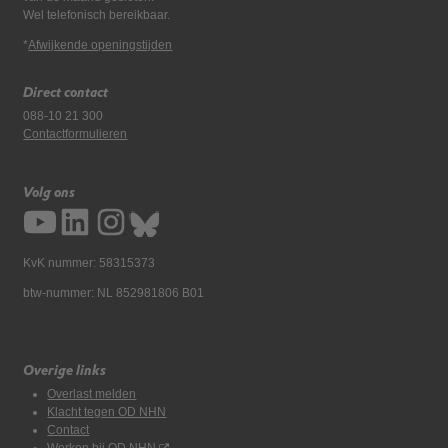
Wel telefonisch bereikbaar.
*
Afwijkende openingstijden
Direct contact
088-10 21 300
Contactformulieren
Volg ons
KvK nummer: 58315373
btw-nummer: NL 852981806 B01
Overige links
Overlast melden
Klacht tegen OD NHN
Contact