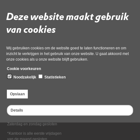
Deel deze pagina
Deze website maakt gebruik
van cookies
Wij gebruiken cookies om de website goed te laten functioneren en om
inzicht te verkrijgen in het gebruik van onze website. U gaat akkoord met
onze cookies als u onze website blijft gebruiken.
Bezoekadres
Cookie voorkeuren
Dampten 2, 1624 NR Hoorn
Noodzakelijk
Statistieken
Postadres
Postbus 2095, 1620 EB Hoorn
Opslaan
Openingstijden kantoor
Maandag tot en met vrijdag*
Details
van 08:00 tot 16:30
Zaterdag en zondag gesloten
*Kantoor is alle eerste vrijdagen
van de maand gesloten.