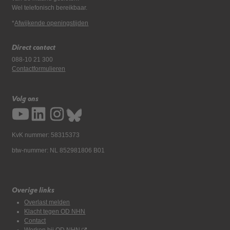
Wel telefonisch bereikbaar.
*
Afwijkende openingstijden
Direct contact
088-10 21 300
Contactformulieren
Volg ons
KvK nummer: 58315373
btw-nummer: NL 852981806 B01
Overige links
Overlast melden
Klacht tegen OD NHN
Contact