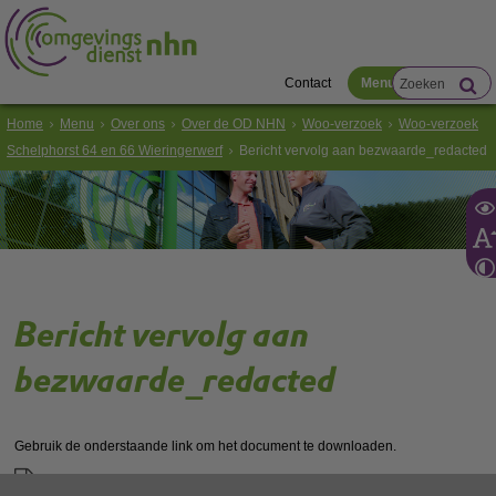
Contact
Menu
Home
Menu
Over ons
Over de OD NHN
Woo-verzoek
Woo-verzoek
Schelphorst 64 en 66 Wieringerwerf
Bericht vervolg aan bezwaarde_redacted
Bericht vervolg aan
bezwaarde_redacted
Gebruik de onderstaande link om het document te downloaden.
Download ‘Bericht vervolg aan bezwaarde_redacted’,