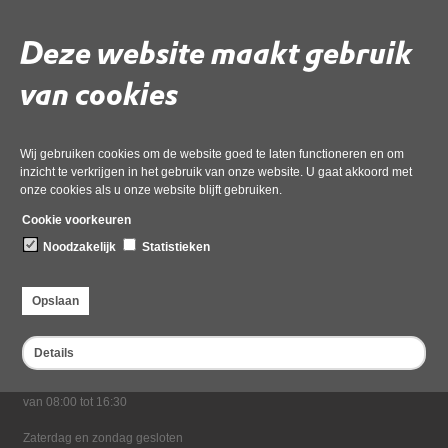
03 december 2024,
pdf
, 298kB
Deze website maakt gebruik
Deel deze pagina
van cookies
Wij gebruiken cookies om de website goed te laten functioneren en om
inzicht te verkrijgen in het gebruik van onze website. U gaat akkoord met
onze cookies als u onze website blijft gebruiken.
Cookie voorkeuren
Noodzakelijk
Statistieken
Bezoekadres
Dampten 2, 1624 NR Hoorn
Opslaan
Postadres
Postbus 2095, 1620 EB Hoorn
Details
Openingstijden kantoor
Maandag tot en met vrijdag*
van 08:00 tot 16:30
Zaterdag en zondag gesloten