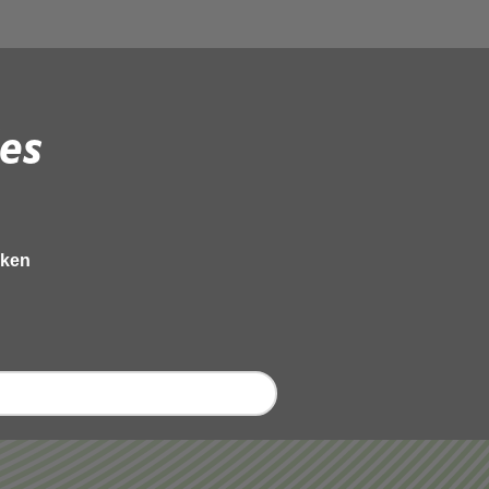
es
eken