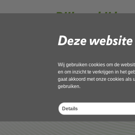
Bijlage bij be
Deze website 
Gebruik de onderstaande link om het
Download ‘Bijlage bij bezwaarschr
03 december 2024,
pdf
, 62kB
Wij gebruiken cookies om de website
en om inzicht te verkrijgen in het g
gaat akkoord met onze cookies als u 
Deel deze pagina
gebruiken.
Details