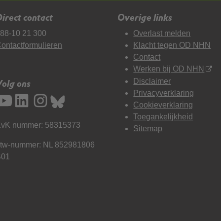
irect contact
Overige links
88-10 21 300
Overlast melden
ontactformulieren
Klacht tegen OD NHN
Contact
Werken bij OD NHN
Disclaimer
Volg ons
Privacyverklaring
Cookieverklaring
Toegankelijkheid
vK nummer: 58315373
Sitemap
tw-nummer: NL 852981806
B01