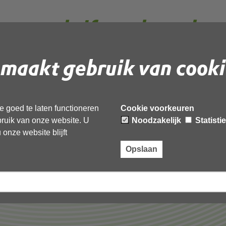
zwaarschrift_redacted
maakt gebruik van cooki
 document te downloaden.
ift_redacted’,
 goed te laten functioneren
Cookie voorkeuren
ebruik van onze website. U
Noodzakelijk
Statisti
onze website blijft
Opslaan