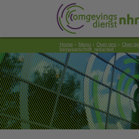
Home
Menu
Over ons
Over d
bezwaarschrift_redacted