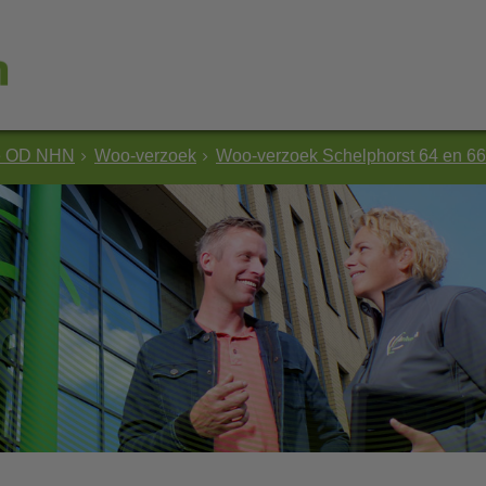
e OD NHN
Woo-verzoek
Woo-verzoek Schelphorst 64 en 66