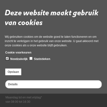
Download ‘Mail_19_Juni (2022-1665440450831)_redacted’,
03 december 2024,
pdf
, 1MB
Deze website maakt gebruik
van cookies
Deel deze pagina
Wij gebruiken cookies om de website goed te laten functioneren en om
inzicht te verkrijgen in het gebruik van onze website. U gaat akkoord met
onze cookies als u onze website blijft gebruiken.
Cookie voorkeuren
Noodzakelijk
Statistieken
Bezoekadres
Opslaan
Dampten 2, 1624 NR Hoorn
Postadres
Details
Postbus 2095, 1620 EB Hoorn
Openingstijden kantoor
Maandag tot en met vrijdag*
van 08:00 tot 16:30