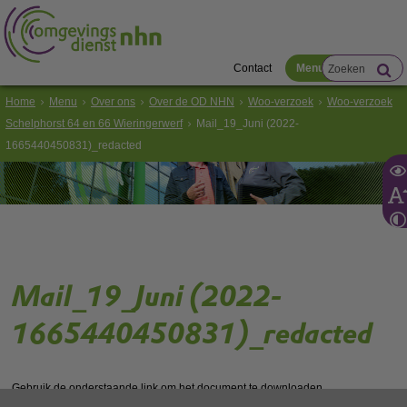
Contact
Menu
Home
Menu
Over ons
Over de OD NHN
Woo-verzoek
Woo-verzoek
Schelphorst 64 en 66 Wieringerwerf
Mail_19_Juni (2022-
1665440450831)_redacted
Mail_19_Juni (2022-
1665440450831)_redacted
Gebruik de onderstaande link om het document te downloaden.