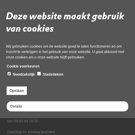
03 december 2024,
pdf
, 597kB
Deze website maakt gebruik
Deel deze pagina
van cookies
Wij gebruiken cookies om de website goed te laten functioneren en om
inzicht te verkrijgen in het gebruik van onze website. U gaat akkoord met
onze cookies als u onze website blijft gebruiken.
Cookie voorkeuren
Noodzakelijk
Statistieken
Bezoekadres
Dampten 2, 1624 NR Hoorn
Opslaan
Postadres
Postbus 2095, 1620 EB Hoorn
Details
Openingstijden kantoor
Maandag tot en met vrijdag*
van 08:00 tot 16:30
Zaterdag en zondag gesloten