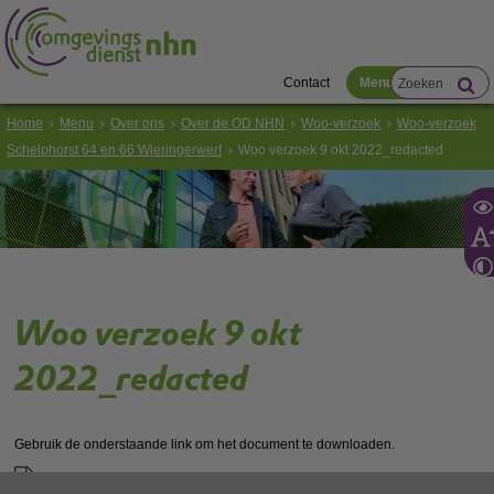
Contact
Menu
Home
Menu
Over ons
Over de OD NHN
Woo-verzoek
Woo-verzoek
Schelphorst 64 en 66 Wieringerwerf
Woo verzoek 9 okt 2022_redacted
Woo verzoek 9 okt
2022_redacted
Gebruik de onderstaande link om het document te downloaden.
Download ‘Woo verzoek 9 okt 2022_redacted’,