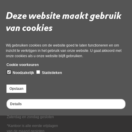
Deel deze pagina
Deze website maakt gebruik
van cookies
Wij gebruiken cookies om de website goed te laten functioneren en om
inzicht te verkrijgen in het gebruik van onze website. U gaat akkoord met
onze cookies als u onze website blijft gebruiken.
Bezoekadres
Cookie voorkeuren
Dampten 2, 1624 NR Hoorn
Noodzakelijk
Statistieken
Postadres
Postbus 2095, 1620 EB Hoorn
Opslaan
Openingstijden kantoor
Maandag tot en met vrijdag*
Details
van 08:00 tot 16:30
Zaterdag en zondag gesloten
*Kantoor is alle eerste vrijdagen
van de maand gesloten.