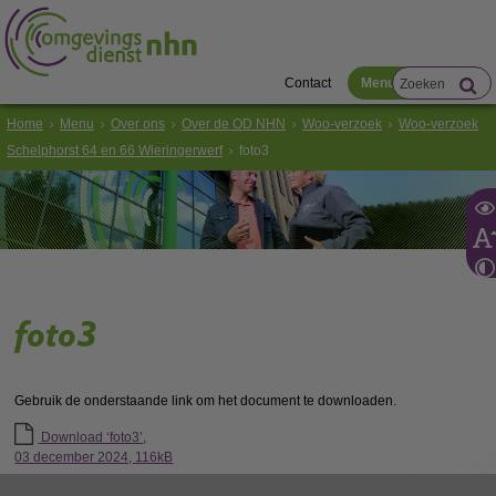
Contact
Menu
Home
Menu
Over ons
Over de OD NHN
Woo-verzoek
Woo-verzoek
Schelphorst 64 en 66 Wieringerwerf
foto3
foto3
Gebruik de onderstaande link om het document te downloaden.
Download ‘foto3’,
03 december 2024, 116kB