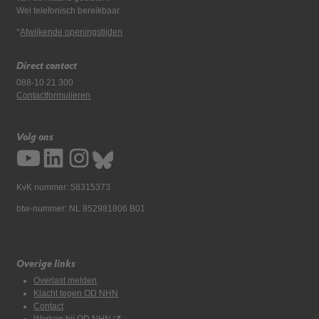
Wel telefonisch bereikbaar.
*
Afwijkende openingstijden
Direct contact
088-10 21 300
Contactformulieren
Volg ons
KvK nummer: 58315373
btw-nummer: NL 852981806 B01
Overige links
Overlast melden
Klacht tegen OD NHN
Contact