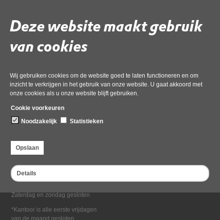
Deel deze pagina
Deze website maakt gebruik
van cookies
Wij gebruiken cookies om de website goed te laten functioneren en om
inzicht te verkrijgen in het gebruik van onze website. U gaat akkoord met
onze cookies als u onze website blijft gebruiken.
Bezoekadres
Cookie voorkeuren
Dampten 2, 1624 NR Hoorn
Noodzakelijk
Statistieken
Postadres
Postbus 2095, 1620 EB Hoorn
Opslaan
Openingstijden kantoor
Maandag tot en met vrijdag*
Details
van 08:00 tot 16:30
Zaterdag en zondag gesloten
*Kantoor is alle eerste vrijdagen
van de maand gesloten.