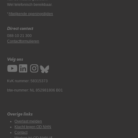
Wel telefonisch bereikbaar.
*
Afwijkende openingstijden
Direct contact
088-10 21 300
Contactformulieren
Volg ons
KvK nummer: 58315373
btw-nummer: NL 852981806 B01
Overige links
Overlast melden
Klacht tegen OD NHN
Contact