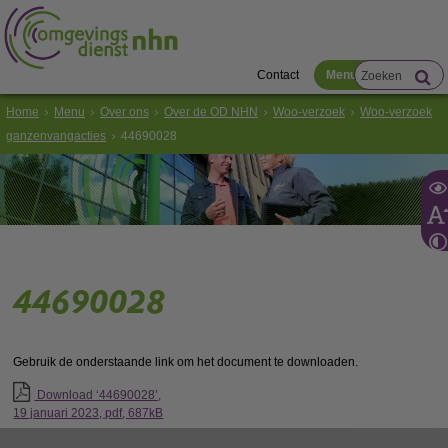
Contact
Menu
Home
Menu
Over ons
Over de OD NHN
Woo-verzoek
Woo-verzoek
ganzenvangacties
44690028
44690028
Gebruik de onderstaande link om het document te downloaden.
Download ‘44690028’,
19 januari 2023,
pdf
, 687kB