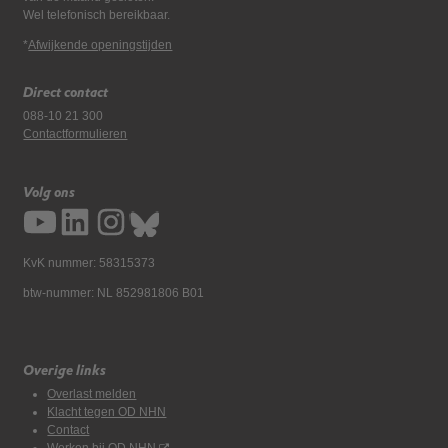
Wel telefonisch bereikbaar.
*
Afwijkende openingstijden
Direct contact
088-10 21 300
Contactformulieren
Volg ons
KvK nummer: 58315373
btw-nummer: NL 852981806 B01
Overige links
Overlast melden
Klacht tegen OD NHN
Contact