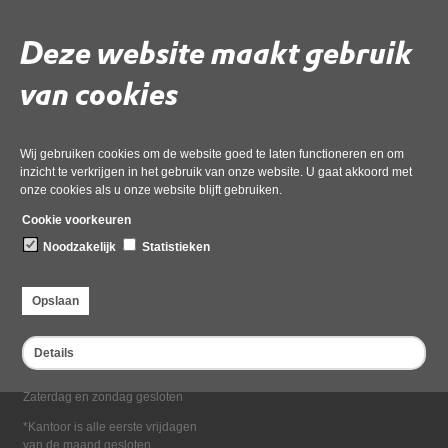
Deel deze pagina
Deze website maakt gebruik
van cookies
Wij gebruiken cookies om de website goed te laten functioneren en om
inzicht te verkrijgen in het gebruik van onze website. U gaat akkoord met
onze cookies als u onze website blijft gebruiken.
Bezoekadres
Cookie voorkeuren
Dampten 2, 1624 NR Hoorn
Noodzakelijk
Statistieken
Postadres
Postbus 2095, 1620 EB Hoorn
Opslaan
Openingstijden kantoor
Maandag tot en met vrijdag*
Details
van 08:00 tot 16:30
Zaterdag en zondag gesloten
*Kantoor is alle eerste vrijdagen
van de maand gesloten.