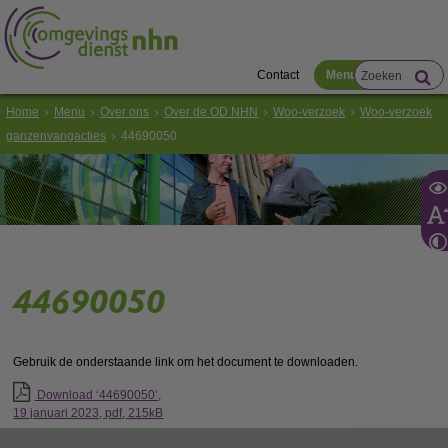
Contact
Menu
Home
Menu
Over ons
Over de OD NHN
Woo-verzoek
Woo-verzoek
ganzenvangacties
44690050
44690050
Gebruik de onderstaande link om het document te downloaden.
Download ‘44690050’,
19 januari 2023,
pdf
, 215kB