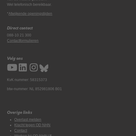
Wel telefonisch bereikbaar.
*
Afwijkende openingstijden
Direct contact
088-10 21 300
Contactformulieren
Volg ons
KvK nummer: 58315373
btw-nummer: NL 852981806 B01
Overige links
Overlast melden
Klacht tegen OD NHN
Contact