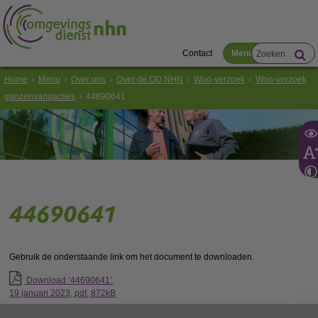
Contact
Menu
Home
Menu
Over ons
Over de OD NHN
Woo-verzoek
Woo-verzoek
ganzenvangacties
44690641
44690641
Gebruik de onderstaande link om het document te downloaden.
Download ‘44690641’,
19 januari 2023,
pdf
, 872kB