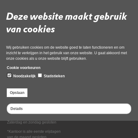
Deel deze pagina
Deze website maakt gebruik
van cookies
Wij gebruiken cookies om de website goed te laten functioneren en om
inzicht te verkrijgen in het gebruik van onze website. U gaat akkoord met
onze cookies als u onze website blijft gebruiken.
Bezoekadres
Cookie voorkeuren
Dampten 2, 1624 NR Hoorn
Noodzakelijk
Statistieken
Postadres
Postbus 2095, 1620 EB Hoorn
Opslaan
Openingstijden kantoor
Maandag tot en met vrijdag*
Details
van 08:00 tot 16:30
Zaterdag en zondag gesloten
*Kantoor is alle eerste vrijdagen
van de maand gesloten.